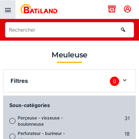
Panneau de gestion des cookies
Meuleuse
Filtres
0
Sous-catégories
Perçeuse - visseuse -
31
boulonneuse
Perforateur - burineur -
18