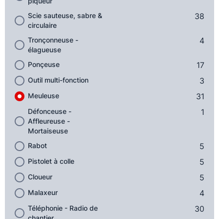
piqueur
Scie sauteuse, sabre &
38
circulaire
Tronçonneuse -
4
élagueuse
Ponçeuse
17
Outil multi-fonction
3
Meuleuse
31
Défonceuse -
1
Affleureuse -
Mortaiseuse
Rabot
5
Pistolet à colle
5
Cloueur
5
Malaxeur
4
Téléphonie - Radio de
30
chantier