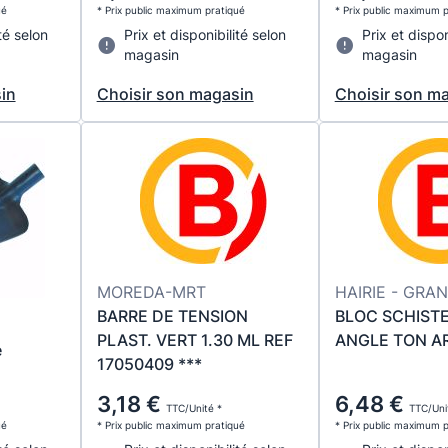
ué
* Prix public maximum pratiqué
* Prix public maximum 
té selon
Prix et disponibilité selon
Prix et dispon
magasin
magasin
in
Choisir son magasin
Choisir son m
MOREDA-MRT
HAIRIE - GRA
BARRE DE TENSION
BLOC SCHIST
PLAST. VERT 1.30 ML REF
ANGLE TON A
e
17050409 ***
3,18 €
6,48 €
TTC/Unité *
TTC/Uni
ué
* Prix public maximum pratiqué
* Prix public maximum 