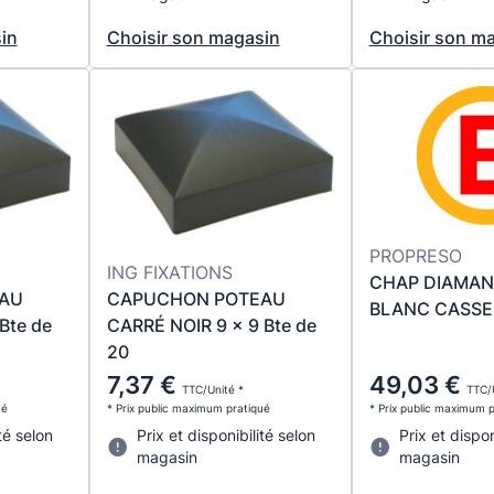
in
Choisir son magasin
Choisir son m
PROPRESO
ING FIXATIONS
CHAP DIAMAN
AU
CAPUCHON POTEAU
BLANC CASSE
Bte de
CARRÉ NOIR 9 x 9 Bte de
20
7,37 €
49,03 €
TTC/Unité *
TTC/
ué
* Prix public maximum pratiqué
* Prix public maximum 
té selon
Prix et disponibilité selon
Prix et dispon
magasin
magasin