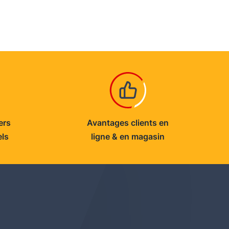
ers
Avantages clients en
els
ligne & en magasin