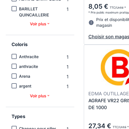
8,05 €
TTC/Unité *
BARILLET
1
* Prix public maximum pratiq
QUINCAILLERIE
Prix et disponibili
Voir plus
magasin
Choisir son magas
Coloris
Anthracite
1
anthracite
1
Arena
1
argent
1
EDMA OUTILLAGE
Voir plus
AGRAFE VR22 GRI
DE 1000
Types
27,34 €
TTC/Unité *
Chapeau pour pilier
1