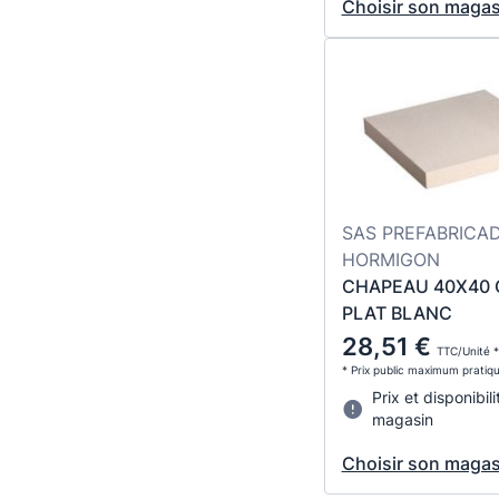
Choisir son magas
SAS PREFABRICA
HORMIGON
CHAPEAU 40X40 
PLAT BLANC
28,51 €
TTC/Unité *
* Prix public maximum pratiq
Prix et disponibili
magasin
Choisir son magas