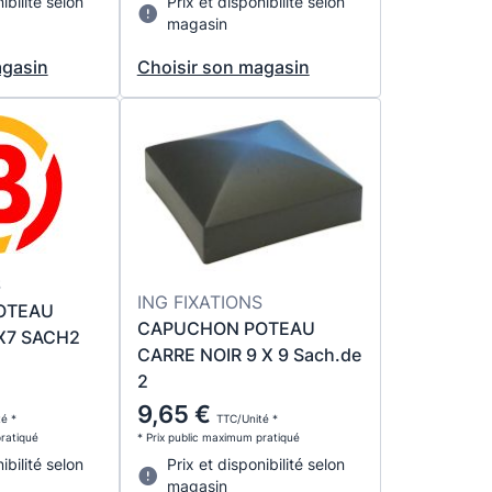
ibilité selon
Prix et disponibilité selon
magasin
agasin
Choisir son magasin
S
ING FIXATIONS
OTEAU
CAPUCHON POTEAU
X7 SACH2
CARRE NOIR 9 X 9 Sach.de
2
9,65 €
é *
TTC/Unité *
pratiqué
* Prix public maximum pratiqué
ibilité selon
Prix et disponibilité selon
magasin