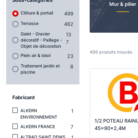
Mur & pilier
Clôture & portail
499
Terrasse
462
Galet - Gravier
13
décoratif - Paillage -
7
Objet de décoration
499 produits trouvés
Plein air & loisir
23
Traitement jardin et
8
piscine
Fabricant
ALKERN
1
ENVIRONNEMENT
1/2 POTEAU RAIN
ALKERN FRANCE
7
45x90x2,4M
ALTRAD SAINT DENIS
1