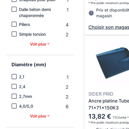
* Prix public maximum pratiq
Dalle béton demi
1
Prix et disponibili
chaperonnée
magasin
Piliers
4
Choisir son magas
Simple torsion
2
Voir plus
Diamètre (mm)
2,1
1
2,4
2
SIDER PRID
2,7mm
2
Ancre platine Tub
4,0/5,0
6
71x71x150K3
13,82 €
Voir plus
TTC/Unité *
* Prix public maximum pratiq