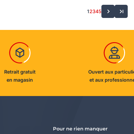
1
2
3
4
5
Retrait gratuit
Ouvert aux particuli
en magasin
et aux professionn
Pour ne rien manquer