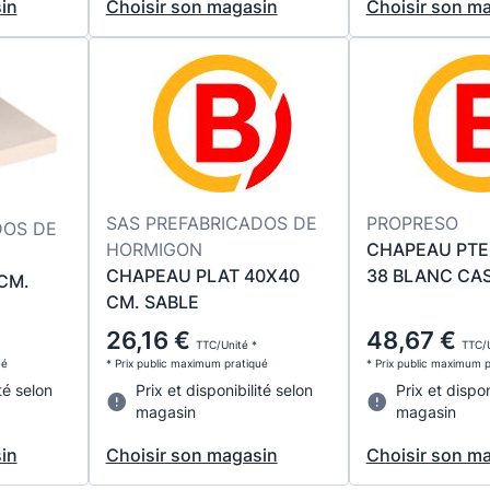
in
Choisir son magasin
Choisir son m
SAS PREFABRICADOS DE
PROPRESO
DOS DE
HORMIGON
CHAPEAU PTE
CHAPEAU PLAT 40X40
38 BLANC CA
CM.
CM. SABLE
26,16 €
48,67 €
TTC/Unité *
TTC/U
ué
* Prix public maximum pratiqué
* Prix public maximum 
té selon
Prix et disponibilité selon
Prix et dispon
magasin
magasin
in
Choisir son magasin
Choisir son m