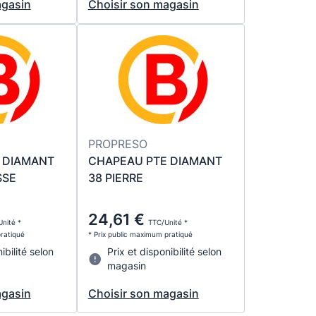
agasin
Choisir son magasin
PROPRESO
 DIAMANT
CHAPEAU PTE DIAMANT
SSE
38 PIERRE
24,61 €
nité *
TTC/Unité *
pratiqué
* Prix public maximum pratiqué
ibilité selon
Prix et disponibilité selon
magasin
agasin
Choisir son magasin