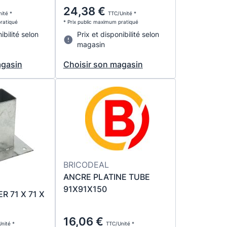
24,38 €
ité *
TTC/Unité *
pratiqué
* Prix public maximum pratiqué
ibilité selon
Prix et disponibilité selon
magasin
agasin
Choisir son magasin
BRICODEAL
ANCRE PLATINE TUBE
91X91X150
R 71 X 71 X
16,06 €
nité *
TTC/Unité *