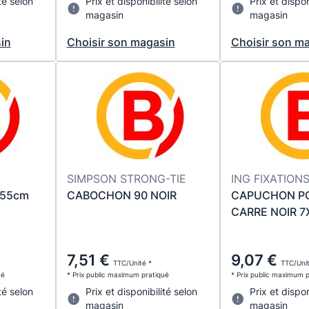
té selon
Prix et disponibilité selon
Prix et dispon
magasin
magasin
in
Choisir son magasin
Choisir son m
SIMPSON STRONG-TIE
ING FIXATION
155cm
CABOCHON 90 NOIR
CAPUCHON P
CARRE NOIR 7
7,51 €
9,07 €
TTC/Unité *
TTC/Unit
ué
* Prix public maximum pratiqué
* Prix public maximum 
té selon
Prix et disponibilité selon
Prix et dispon
magasin
magasin