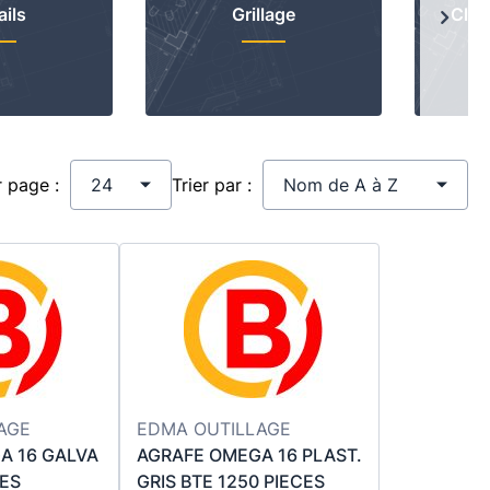
ails
Grillage
Clôt
Sui
r page :
Trier par :
AGE
EDMA OUTILLAGE
A 16 GALVA
AGRAFE OMEGA 16 PLAST.
CES
GRIS BTE 1250 PIECES