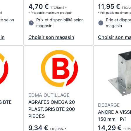
4,70 €
11,95 €
TTC/Unité *
TTC/Un
ué
* Prix public maximum pratiqué
* Prix public maximum 
té selon
Prix et disponibilité selon
Prix et dispon
magasin
magasin
in
Choisir son magasin
Choisir son m
EDMA OUTILLAGE
S BTE
AGRAFES OMEGA 20
DEBARGE
PLAST.GRIS BTE 200
ANCRE A VISSE
PIECES
150 mm - P/1
9,34 €
14,29 €
TTC/Unité *
TTC/U