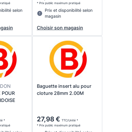
pratiqué
* Prix public maximum pratiqué
ibilité selon
Prix et disponibilité selon
magasin
agasin
Choisir son magasin
NDON
Baguette insert alu pour
E POUR
cloture 28mm 2.00M
RDOISE
27,98 €
té *
TTC/Unité *
pratiqué
* Prix public maximum pratiqué