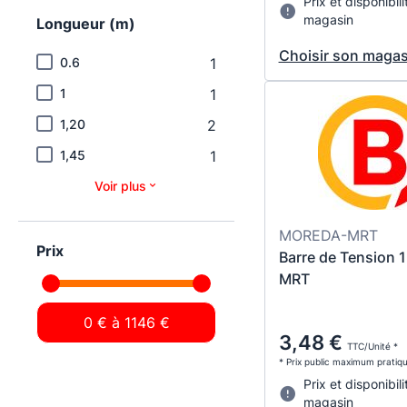
Prix et disponibili
magasin
Longueur (m)
Choisir son magas
0.6
1
1
1
1,20
2
1,45
1
Voir plus
MOREDA-MRT
Prix
Barre de Tension 
MRT
3,48 €
TTC/Unité *
* Prix public maximum pratiq
Prix et disponibili
magasin