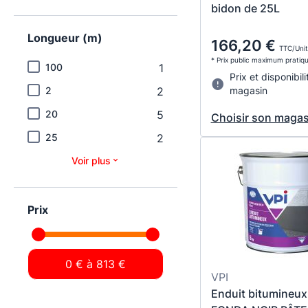
bidon de 25L
Longueur (m)
166,20 €
TTC/Unit
* Prix public maximum pratiq
100
1
Prix et disponibili
2
2
magasin
20
5
Choisir son magas
25
2
Voir plus
Prix
VPI
Enduit bitumineux