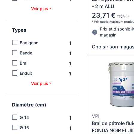
- 2 m ALU
Voir plus
23,71 €
TTC/ml *
* Prix public maximum pratiq
Prix et disponibili
Types
magasin
Badigeon
1
Choisir son magas
Bande
1
Brai
1
Enduit
1
Voir plus
Diamètre (cm)
VPI
Ø 14
1
Brai de pétrole flu
Ø 15
1
FONDA NOIR FLUI