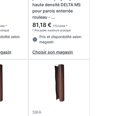
haute densité DELTA MS
pour parois enterrée
rouleau - ...
81,18 €
nité *
TTC/Unité *
pratiqué
* Prix public maximum pratiqué
ibilité selon
Prix et disponibilité selon
magasin
agasin
Choisir son magasin
SIKA