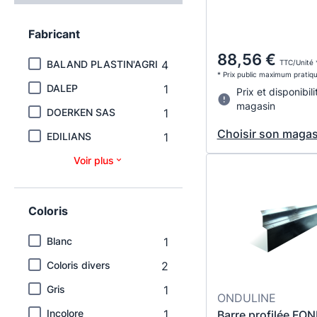
Fabricant
88,56 €
BALAND PLASTIN'AGRI
4
TTC/Unité 
* Prix public maximum pratiq
DALEP
1
Prix et disponibili
magasin
DOERKEN SAS
1
Choisir son magas
EDILIANS
1
Voir plus
Coloris
Blanc
1
Coloris divers
2
Gris
1
ONDULINE
Incolore
1
Barre profilée FO