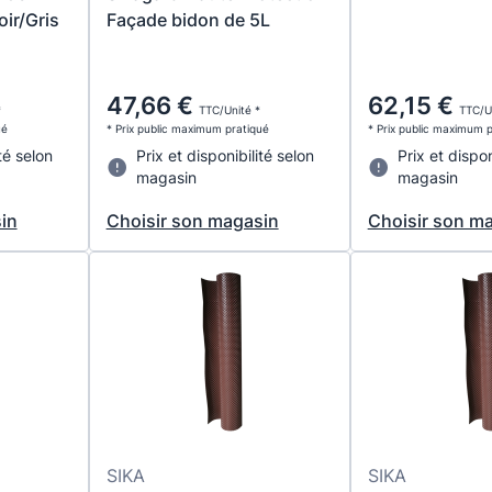
ir/Gris
Façade bidon de 5L
47,66 €
62,15 €
*
TTC/Unité *
TTC/U
ué
* Prix public maximum pratiqué
* Prix public maximum 
té selon
Prix et disponibilité selon
Prix et dispon
magasin
magasin
in
Choisir son magasin
Choisir son m
SIKA
SIKA