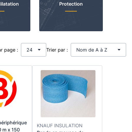
ilatation
Protection
ar page :
Trier par :
périphérique
KNAUF INSULATION
0 m x 150