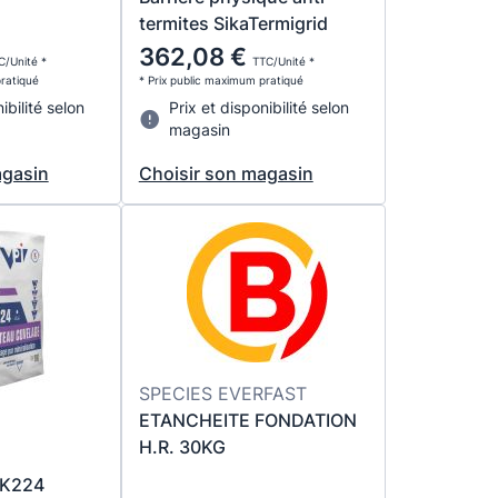
termites SikaTermigrid
362,08 €
C/Unité *
TTC/Unité *
pratiqué
* Prix public maximum pratiqué
ibilité selon
Prix et disponibilité selon
magasin
agasin
Choisir son magasin
SPECIES EVERFAST
ETANCHEITE FONDATION
H.R. 30KG
 K224