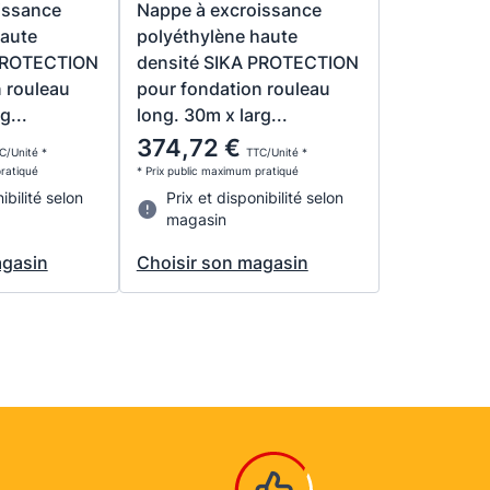
issance
Nappe à excroissance
haute
polyéthylène haute
 PROTECTION
densité SIKA PROTECTION
 rouleau
pour fondation rouleau
g...
long. 30m x larg...
374,72 €
C/Unité *
TTC/Unité *
pratiqué
* Prix public maximum pratiqué
ibilité selon
Prix et disponibilité selon
magasin
agasin
Choisir son magasin