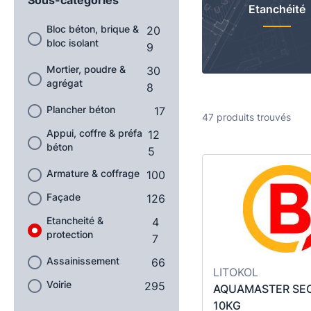
Etanchéité
Bloc béton, brique &
20
bloc isolant
9
Mortier, poudre &
30
agrégat
8
Plancher béton
17
47 produits trouvés
Appui, coffre & préfa
12
béton
5
Armature & coffrage
100
Façade
126
Etancheité &
4
protection
7
Assainissement
66
LITOKOL
Voirie
295
AQUAMASTER SE
10KG