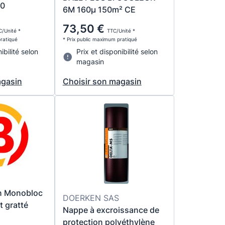
50
6M 160µ 150m² CE
73,50 €
/Unité *
TTC/Unité *
pratiqué
* Prix public maximum pratiqué
ibilité selon
Prix et disponibilité selon
magasin
agasin
Choisir son magasin
on Monobloc
DOERKEN SAS
 gratté
Nappe à excroissance de
protection polyéthylène