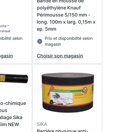
Bande en mousse de
polyéthylène Knauf
Périmousse 5/150 mm -
long. 100m x larg. 0,15m x
nité *
ep. 5mm
pratiqué
ibilité selon
Prix et disponibilité selon
magasin
agasin
Choisir son magasin
co-chimique
sous
allage Sika
SIKA
Film NEW
Barrière physique anti-