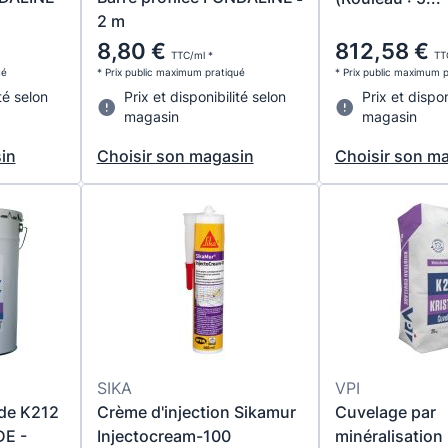
2 m
8,80 €
812,58 €
TTC/ml *
TT
ué
* Prix public maximum pratiqué
* Prix public maximum 
té selon
Prix et disponibilité selon
Prix et dispon
magasin
magasin
in
Choisir son magasin
Choisir son m
SIKA
VPI
ide K212
Crème d'injection Sikamur
Cuvelage par
DE -
Injectocream-100
minéralisation