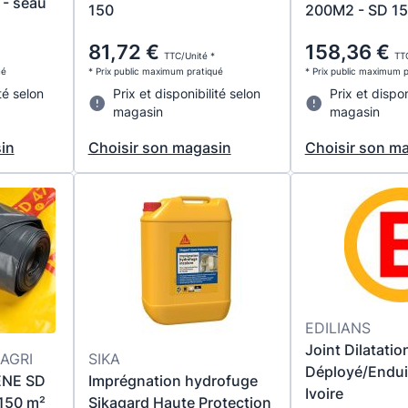
- seau
200M2 - SD 1
150
81,72 €
158,36 €
TTC/Unité *
TTC
ué
* Prix public maximum pratiqué
* Prix public maximum 
té selon
Prix et disponibilité selon
Prix et dispon
magasin
magasin
in
Choisir son magasin
Choisir son m
EDILIANS
Joint Dilatati
AGRI
SIKA
Déployé/Enduit
ENE SD
Imprégnation hydrofuge
Ivoire
150 m²
Sikagard Haute Protection