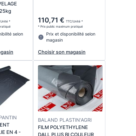
VELAGE
 25kg
110,71 €
Unité *
TTC/Unité *
pratiqué
* Prix public maximum pratiqué
ibilité selon
Prix et disponibilité selon
magasin
agasin
Choisir son magasin
PANTIN
BALAND PLASTIN'AGRI
MENT
FILM POLYETHYLENE
E EN 4 -
DALL PLUS BI COULEUR