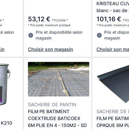
KRISTEAU CU
blanc - sac de
53,12 €
101,16 €
é *
TTC/Unité *
TTC/
ué
* Prix public maximum pratiqué
* Prix public maximum 
té selon
Prix et disponibilité selon
Prix et dispon
magasin
magasin
in
Choisir son magasin
Choisir son m
SACHERIE DE PANTIN
SACHERIE DE 
FILM PE BATIMENT
FILM PE BATI
COEXTRUDE BATICOEX
 K210
OPAQUE 6M PLI
6M PLIE EN 4 - 150M2 - SD