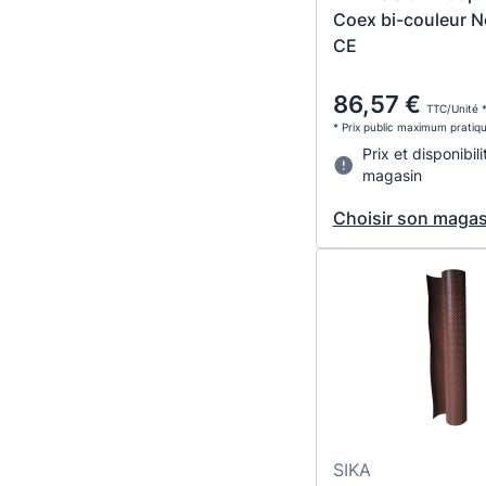
Coex bi-couleur No
CE
86,57 €
TTC/Unité 
* Prix public maximum pratiq
Prix et disponibili
magasin
Choisir son magas
SIKA