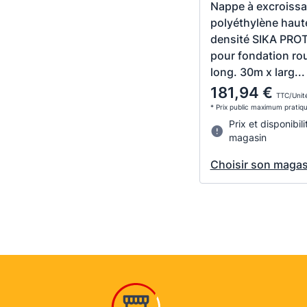
Nappe à excroiss
polyéthylène haut
densité SIKA PRO
pour fondation ro
long. 30m x larg...
181,94 €
TTC/Unit
* Prix public maximum pratiq
Prix et disponibili
magasin
Choisir son magas