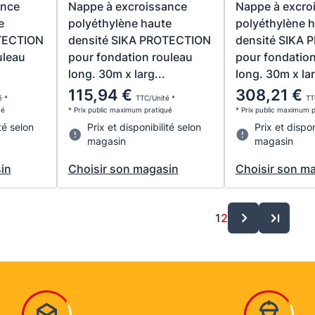
ance
Nappe à excroissance
Nappe à excro
e
polyéthylène haute
polyéthylène 
TECTION
densité SIKA PROTECTION
densité SIKA
uleau
pour fondation rouleau
pour fondation
long. 30m x larg...
long. 30m x lar
115,94 €
308,21 €
é *
TTC/Unité *
TT
ué
* Prix public maximum pratiqué
* Prix public maximum 
té selon
Prix et disponibilité selon
Prix et dispon
magasin
magasin
in
Choisir son magasin
Choisir son m
1
2