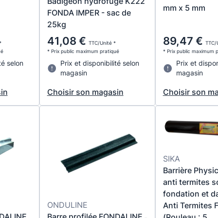
Badigeon hydrofugé K222
mm x 5 mm
FONDA IMPER - sac de
25kg
41,08 €
89,47 €
*
TTC/Unité *
TTC/U
ué
* Prix public maximum pratiqué
* Prix public maximum 
té selon
Prix et disponibilité selon
Prix et dispon
magasin
magasin
in
Choisir son magasin
Choisir son m
SIKA
Barrière Physi
anti termites 
fondation et d
ONDULINE
Anti Termites 
NDALINE
Barre profilée FONDALINE ˗
(Rouleau : 5...