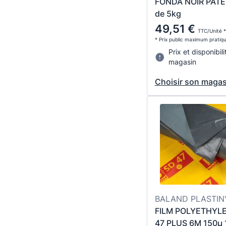
FONDA NOIR PÂTE 
de 5kg
49,51 €
TTC/Unité *
* Prix public maximum pratiq
Prix et disponibili
magasin
Choisir son magas
BALAND PLASTIN'
FILM POLYETHYL
47 PLUS 6M 150µ 