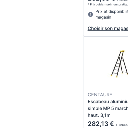
* Prix public maximum pratiq
Prix et disponibili
magasin
Choisir son magas
CENTAURE
Escabeau alumini
simple MP 5 march
haut. 3,1m
282,13 €
TTC/Unit