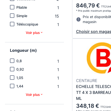
846,79 €
TTC/Uni
Pliable
1
* Prix public maximum pratiq
Simple
15
Prix et disponibili
magasin
Téléscopique
1
Choisir son magas
Voir plus
Longueur (m)
0,8
1
0,92
1
1,05
1
CENTAURE
1,44
1
ECHELLE TELESC
TT 4 X 3 BARREAU
Voir plus
ML
348,18 €
TTC/Unit