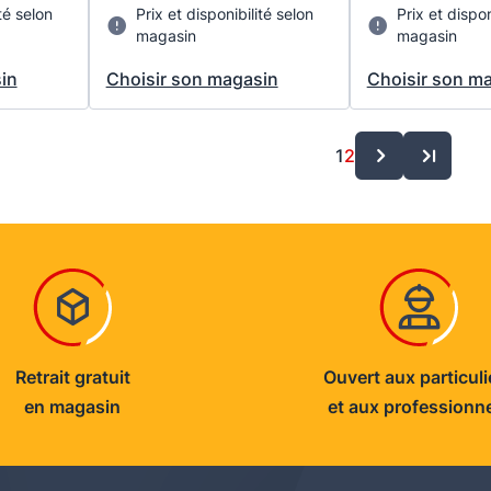
té selon
Prix et disponibilité selon
Prix et dispon
magasin
magasin
in
Choisir son magasin
Choisir son m
1
2
Retrait gratuit
Ouvert aux particuli
en magasin
et aux professionn