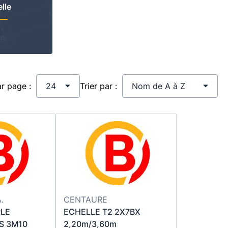
lle
ar page :
Trier par :
.
CENTAURE
PLE
ECHELLE T2 2X7BX
S 3M10
2,20m/3,60m