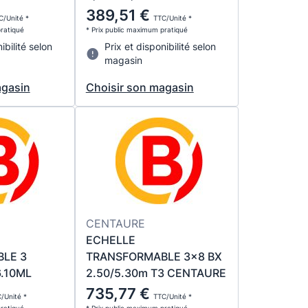
389,51 €
C/Unité *
TTC/Unité *
pratiqué
* Prix public maximum pratiqué
ibilité selon
Prix et disponibilité selon
magasin
agasin
Choisir son magasin
CENTAURE
ECHELLE
LE 3
TRANSFORMABLE 3x8 BX
6.10ML
2.50/5.30m T3 CENTAURE
735,77 €
/Unité *
TTC/Unité *