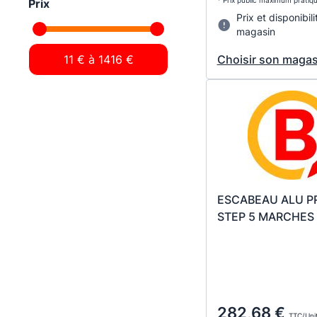
* Prix public maximum pratiq
Prix
Prix et disponibili
magasin
Choisir son magas
ESCABEAU ALU PR
STEP 5 MARCHES
282,68 €
TTC/Uni