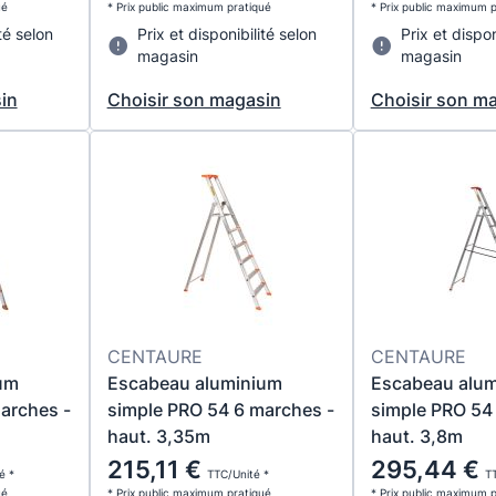
ué
* Prix public maximum pratiqué
* Prix public maximum 
té selon
Prix et disponibilité selon
Prix et dispon
magasin
magasin
in
Choisir son magasin
Choisir son m
CENTAURE
CENTAURE
um
Escabeau aluminium
Escabeau alu
arches -
simple PRO 54 6 marches -
simple PRO 54
haut. 3,35m
haut. 3,8m
215,11 €
295,44 €
é *
TTC/Unité *
TT
ué
* Prix public maximum pratiqué
* Prix public maximum 