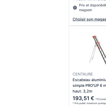
Prix et disponibili
magasin
Choisir son magas
CENTAURE
Escabeau alumini
simple PRO'UP 6 m
haut. 3,2m
193,51 €
TTC/Unit
* Prix public maximum pratiq