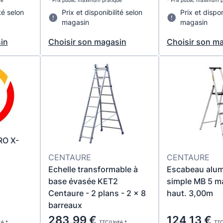
ué
* Prix public maximum pratiqué
* Prix public maximum 
té selon
Prix et disponibilité selon
Prix et dispon
magasin
magasin
in
Choisir son magasin
Choisir son m
O X-
CENTAURE
CENTAURE
Echelle transformable à
Escabeau alum
base évasée KET2
simple MB 5 m
Centaure - 2 plans - 2 x 8
haut. 3,00m
barreaux
283,99 €
124,13 €
té *
TTC/Unité *
TTC