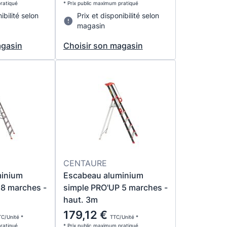
pratiqué
* Prix public maximum pratiqué
ibilité selon
Prix et disponibilité selon
magasin
agasin
Choisir son magasin
CENTAURE
minium
Escabeau aluminium
 8 marches -
simple PRO'UP 5 marches -
haut. 3m
179,12 €
C/Unité *
TTC/Unité *
pratiqué
* Prix public maximum pratiqué