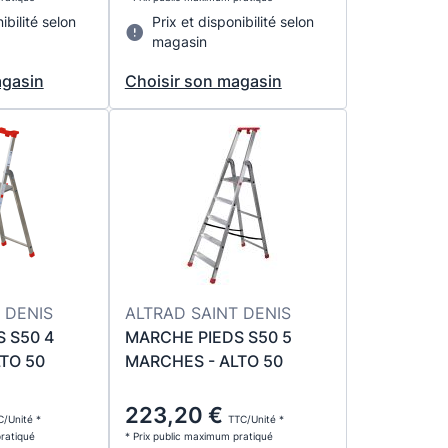
ibilité selon
Prix et disponibilité selon
magasin
agasin
Choisir son magasin
 DENIS
ALTRAD SAINT DENIS
 S50 4
MARCHE PIEDS S50 5
TO 50
MARCHES - ALTO 50
223,20 €
/Unité *
TTC/Unité *
pratiqué
* Prix public maximum pratiqué