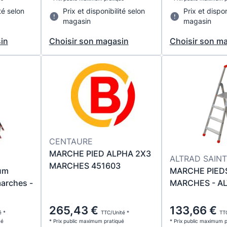
té selon
Prix et disponibilité selon
Prix et dispon
magasin
magasin
in
Choisir son magasin
Choisir son m
CENTAURE
MARCHE PIED ALPHA 2X3
ALTRAD SAINT
MARCHES 451603
um
MARCHE PIEDS
arches -
MARCHES - AL
265,43 €
133,66 €
é *
TTC/Unité *
TTC
ué
* Prix public maximum pratiqué
* Prix public maximum 