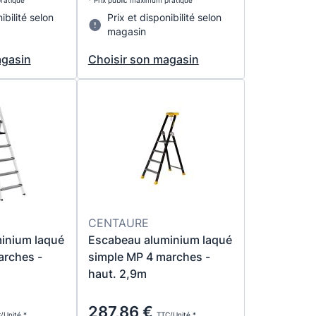
pratiqué
* Prix public maximum pratiqué
ibilité selon
Prix et disponibilité selon
magasin
agasin
Choisir son magasin
CENTAURE
inium laqué
Escabeau aluminium laqué
arches -
simple MP 4 marches -
haut. 2,9m
287,86 €
/Unité *
TTC/Unité *