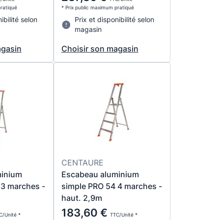
pratiqué
* Prix public maximum pratiqué
ibilité selon
Prix et disponibilité selon
magasin
agasin
Choisir son magasin
CENTAURE
minium
Escabeau aluminium
 3 marches -
simple PRO 54 4 marches -
haut. 2,9m
183,60 €
C/Unité *
TTC/Unité *