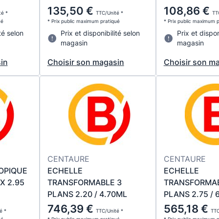
135,50 €
108,86 €
té *
TTC/Unité *
TT
ué
* Prix public maximum pratiqué
* Prix public maximum 
té selon
Prix et disponibilité selon
Prix et dispon
magasin
magasin
in
Choisir son magasin
Choisir son m
CENTAURE
CENTAURE
OPIQUE
ECHELLE
ECHELLE
X 2.95
TRANSFORMABLE 3
TRANSFORMAB
PLANS 2.20 / 4.70ML
PLANS 2.75 / 
746,39 €
565,18 €
é *
TTC/Unité *
TTC