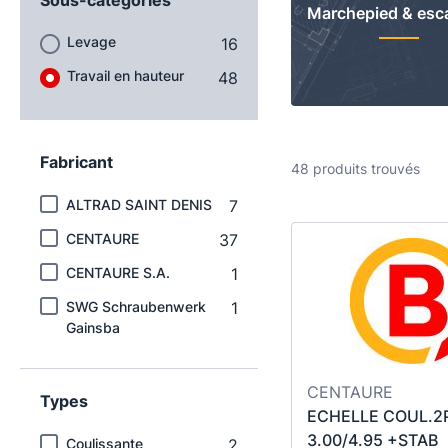
Marchepied & esc
Levage
16
Travail en hauteur
48
Fabricant
48 produits trouvés
ALTRAD SAINT DENIS
7
CENTAURE
37
CENTAURE S.A.
1
SWG Schraubenwerk
1
Gainsba
CENTAURE
Types
ECHELLE COUL.2
3.00/4.95 +STAB
Coulissante
2