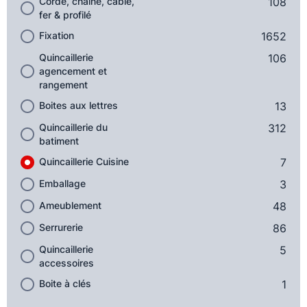
Corde, chaîne, câble,
108
fer & profilé
Fixation
1652
Quincaillerie
106
agencement et
rangement
Boites aux lettres
13
Quincaillerie du
312
batiment
Quincaillerie Cuisine
7
Emballage
3
Ameublement
48
Serrurerie
86
Quincaillerie
5
accessoires
Boite à clés
1