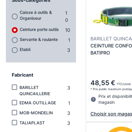
Caisse à outils &
1
Organiseur
0
Ceinture porte outils
10
BARILLET QUINCA
Servante & roulante
1
CEINTURE CONFO
Etabli
3
BATIPRO
Fabricant
48,55 €
TTC/Unité 
BARILLET
3
* Prix public maximum pratiq
QUINCAILLERIE
Prix et disponibili
magasin
EDMA OUTILLAGE
1
MOB-MONDELIN
3
Choisir son magas
TALIAPLAST
3