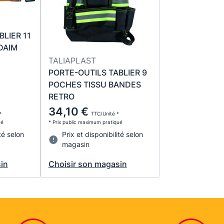
LIER 11
DAIM
TALIAPLAST
PORTE-OUTILS TABLIER 9
POCHES TISSU BANDES
RETRO
34,10 €
*
TTC/Unité *
ué
* Prix public maximum pratiqué
té selon
Prix et disponibilité selon
magasin
in
Choisir son magasin