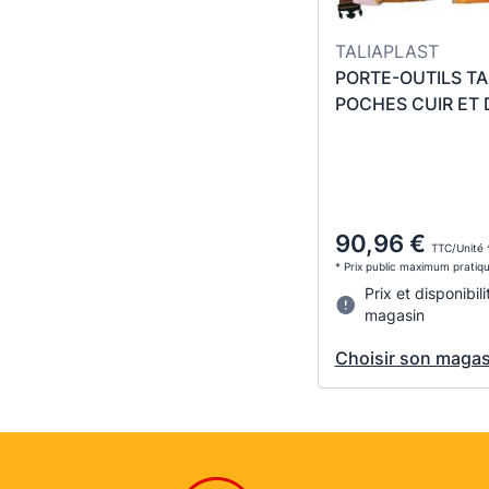
TALIAPLAST
PORTE-OUTILS TAB
POCHES CUIR ET 
90,96 €
TTC/Unité 
* Prix public maximum pratiq
Prix et disponibili
magasin
Choisir son magas