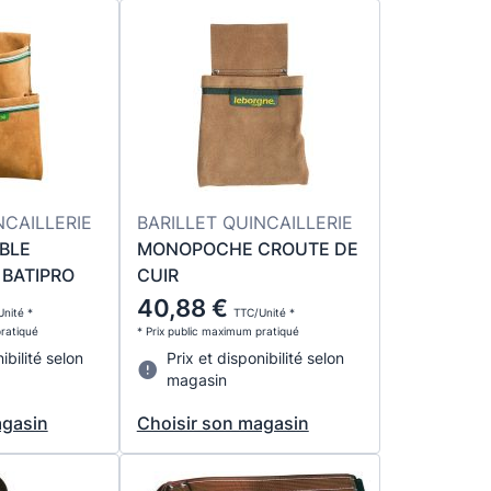
NCAILLERIE
BARILLET QUINCAILLERIE
BLE
MONOPOCHE CROUTE DE
 BATIPRO
CUIR
40,88 €
nité *
TTC/Unité *
pratiqué
* Prix public maximum pratiqué
ibilité selon
Prix et disponibilité selon
magasin
agasin
Choisir son magasin