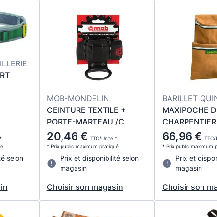
ILLERIE
RT
MOB-MONDELIN
BARILLET QUI
CEINTURE TEXTILE +
MAXIPOCHE D
PORTE-MARTEAU /C
CHARPENTIER
20,46 €
66,96 €
*
TTC/Unité *
TTC/U
ué
* Prix public maximum pratiqué
* Prix public maximum 
té selon
Prix et disponibilité selon
Prix et dispon
magasin
magasin
in
Choisir son magasin
Choisir son m