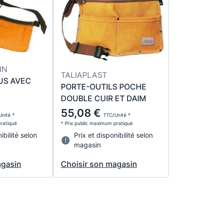
IN
TALIAPLAST
US AVEC
PORTE-OUTILS POCHE
DOUBLE CUIR ET DAIM
55,08 €
nité *
TTC/Unité *
pratiqué
* Prix public maximum pratiqué
ibilité selon
Prix et disponibilité selon
magasin
agasin
Choisir son magasin