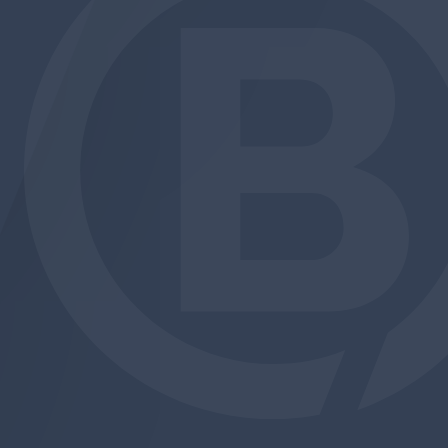
am
be
edin