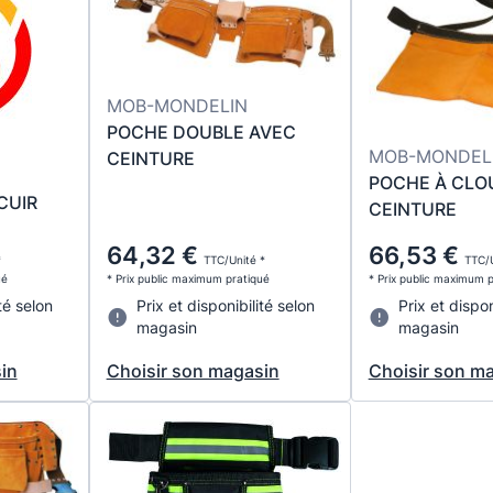
MOB-MONDELIN
POCHE DOUBLE AVEC
MOB-MONDEL
CEINTURE
POCHE À CLO
CUIR
CEINTURE
64,32 €
66,53 €
*
TTC/Unité *
TTC/U
ué
* Prix public maximum pratiqué
* Prix public maximum 
té selon
Prix et disponibilité selon
Prix et dispon
magasin
magasin
in
Choisir son magasin
Choisir son m