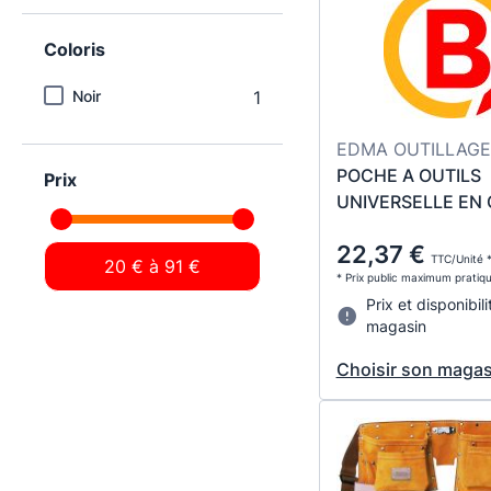
Coloris
Noir
1
EDMA OUTILLAGE
POCHE A OUTILS
Prix
UNIVERSELLE EN 
22,37 €
TTC/Unité 
* Prix public maximum pratiq
Prix et disponibili
magasin
Choisir son magas