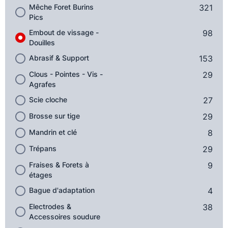
Mêche Foret Burins
321
Pics
Embout de vissage -
98
Douilles
Abrasif & Support
153
Clous - Pointes - Vis -
29
Agrafes
Scie cloche
27
Brosse sur tige
29
Mandrin et clé
8
Trépans
29
Fraises & Forets à
9
étages
Bague d'adaptation
4
Electrodes &
38
Accessoires soudure