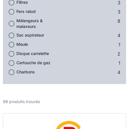
Filtres
3
Fers rabot
3
Mélangeurs &
8
malaxeurs
Sac aspirateur
4
Meule
1
Disque carrelette
2
Cartouche de gaz
1
Charbons
4
98 produits trouvés