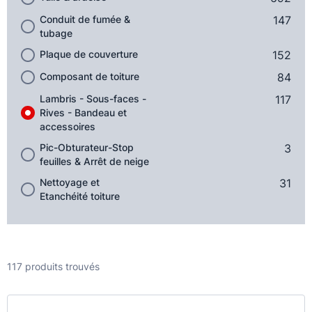
Conduit de fumée &
147
tubage
Plaque de couverture
152
Composant de toiture
84
Lambris - Sous-faces -
117
Rives - Bandeau et
accessoires
Pic-Obturateur-Stop
3
feuilles & Arrêt de neige
Nettoyage et
31
Etanchéité toiture
117 produits trouvés