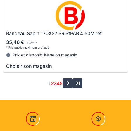
Bandeau Sapin 170X27 SR StPAB 4.50M réf
35,46 €
TTC/ml *
* Prix public maximum pratiqué
Prix et disponibilité selon magasin
Choisir son magasin
1
2
3
4
5