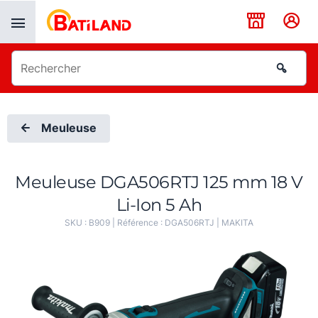
Panneau de gestion des cookies
Meuleuse
Meuleuse DGA506RTJ 125 mm 18 V
Li-Ion 5 Ah
SKU :
B909
| Référence :
DGA506RTJ
|
MAKITA