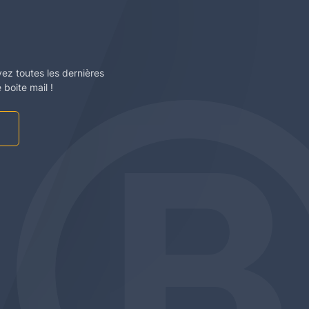
vez toutes les dernières
boite mail !
am
be
edin