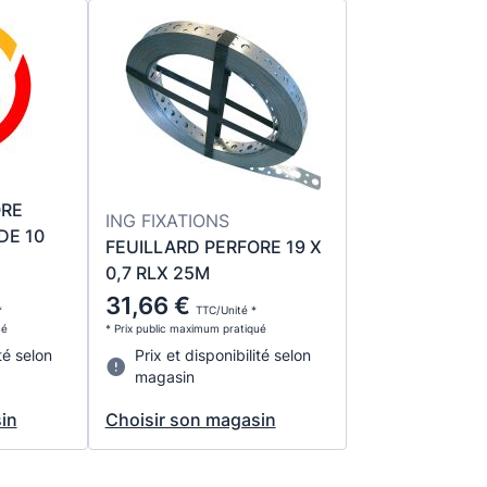
ORE
ING FIXATIONS
DE 10
FEUILLARD PERFORE 19 X
0,7 RLX 25M
31,66 €
*
TTC/Unité *
ué
* Prix public maximum pratiqué
té selon
Prix et disponibilité selon
magasin
in
Choisir son magasin