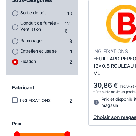
Sortie de toit
10
Conduit de fumée -
12
Ventilation
6
Ramonage
8
Entretien et usage
ING FIXATIONS
1
FEUILLARD PERF
Fixation
2
12x0.8 ROULEAU 
ML
30,86 €
Fabricant
TTC/Unité 
* Prix public maximum pratiq
Prix et disponibili
ING FIXATIONS
2
magasin
Choisir son magas
Prix