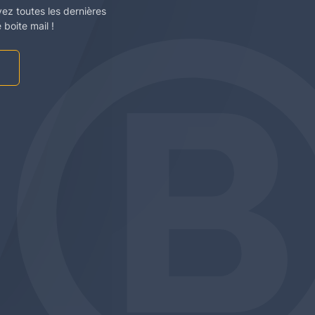
vez toutes les dernières
boite mail !
am
be
edin