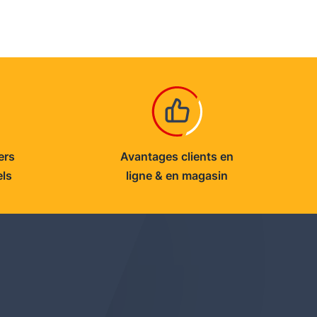
ers
Avantages clients en
els
ligne & en magasin