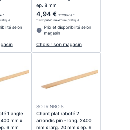
ep. 8 mm
4,94 €
é *
TTC/Unité *
pratiqué
* Prix public maximum pratiqué
ibilité selon
Prix et disponibilité selon
magasin
agasin
Choisir son magasin
SOTRINBOIS
oté 1 angle
Chant plat raboté 2
. 2400 mm x
arrondis pin - long. 2400
ep. 6 mm
mm x larg. 20 mm x ep. 6