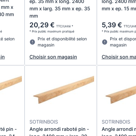
ep. 35 mm x long. 2400
long. 2400 mm 
0 mm x
mm x larg. 35 mm x ep. 35
mm x ep. 15 
 30 mm
mm
20,29 €
5,39 €
TTC/Unité *
TTC/Unit
ué
* Prix public maximum pratiqué
* Prix public maximum 
té selon
Prix et disponibilité selon
Prix et dispon
magasin
magasin
in
Choisir son magasin
Choisir son m
SOTRINBOIS
SOTRINBOIS
té pin -
Angle arrondi raboté pin -
Angle arrondi r