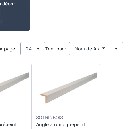
 décor
ar page :
Trier par :
SOTRINBOIS
prépeint
Angle arrondi prépeint