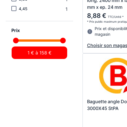
long. 2400 mm x l
mm x ep. 24 mm
4,45
1
8,88 €
TTC/Unité *
* Prix public maximum pratiq
Prix et disponibili
Prix
magasin
Choisir son magas
Baguette angle Do
3000X45 StPA