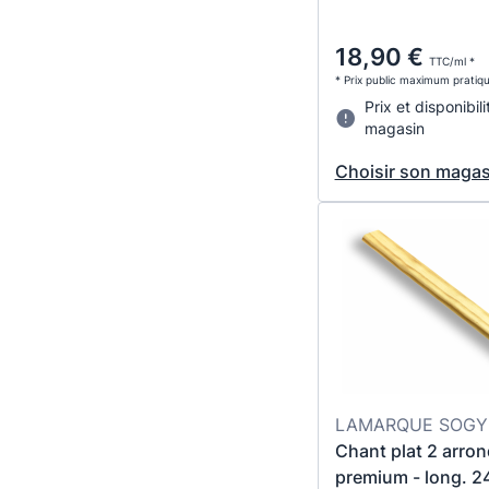
18,90 €
TTC/ml *
* Prix public maximum pratiq
Prix et disponibili
magasin
Choisir son magas
LAMARQUE SOGY 
Chant plat 2 arron
premium - long. 