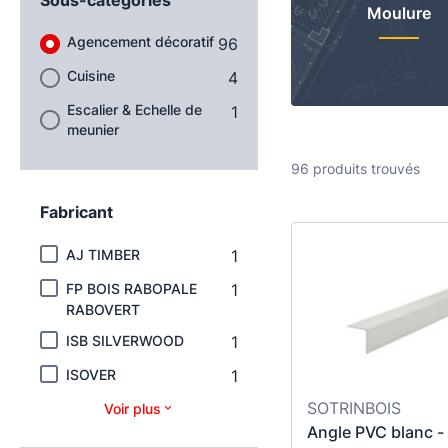
Moulure
Agencement décoratif
96
Cuisine
4
Escalier & Echelle de
1
meunier
96 produits trouvés
Fabricant
AJ TIMBER
1
FP BOIS RABOPALE
1
RABOVERT
ISB SILVERWOOD
1
ISOVER
1
SOTRINBOIS
Voir plus
Angle PVC blanc - 