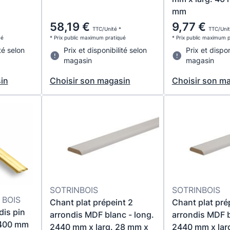
mm
58,19 €
9,77 €
TTC/Unité *
TTC/Unit
ué
* Prix public maximum pratiqué
* Prix public maximum 
té selon
Prix et disponibilité selon
Prix et dispon
magasin
magasin
in
Choisir son magasin
Choisir son m
SOTRINBOIS
SOTRINBOIS
BOIS
Chant plat prépeint 2
Chant plat pré
dis pin
arrondis MDF blanc - long.
arrondis MDF b
2400 mm
2440 mm x larg. 28 mm x
2440 mm x lar