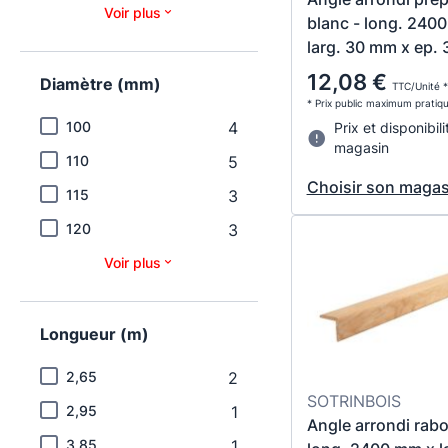
Voir plus
blanc - long. 240
larg. 30 mm x ep.
12,08 €
Diamètre (mm)
TTC/Unité *
* Prix public maximum pratiq
100
4
Prix et disponibili
magasin
110
5
Choisir son magas
115
3
120
3
Voir plus
Longueur (m)
2,65
2
SOTRINBOIS
2,95
1
Angle arrondi rabo
3,85
1