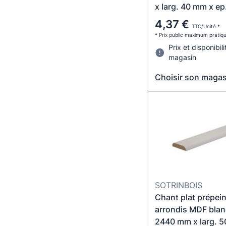
x larg. 40 mm x e
4,37 €
TTC/Unité *
* Prix public maximum pratiq
Prix et disponibili
magasin
Choisir son magas
SOTRINBOIS
Chant plat prépein
arrondis MDF blanc
2440 mm x larg. 