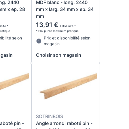
ong. 2440
MDF blanc - long. 2440
mm x ep. 28
mm x larg. 34 mm x ep. 34
mm
13,91 €
nité *
TTC/Unité *
pratiqué
* Prix public maximum pratiqué
ibilité selon
Prix et disponibilité selon
magasin
agasin
Choisir son magasin
SOTRINBOIS
aboté pin -
Angle arrondi raboté pin -