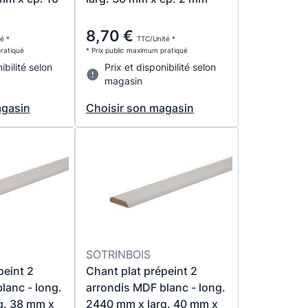
8,70 €
é *
TTC/Unité *
pratiqué
* Prix public maximum pratiqué
ibilité selon
Prix et disponibilité selon
magasin
agasin
Choisir son magasin
SOTRINBOIS
peint 2
Chant plat prépeint 2
lanc - long.
arrondis MDF blanc - long.
g. 38 mm x
2440 mm x larg. 40 mm x