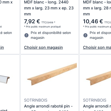
30 mm x
MDF blanc - long. 2440
MDF blanc - l
mm x larg. 23 mm x ep. 23
mm x larg. 28 
mm
mm
7,92 €
10,46 €
TTC/Unité *
TTC/U
ué
* Prix public maximum pratiqué
* Prix public maximum 
té selon
Prix et disponibilité selon
Prix et dispon
magasin
magasin
in
Choisir son magasin
Choisir son m
SOTRINBOIS
SOTRINBOIS
Angle arrondi raboté pin -
Angle arrondi r
eint