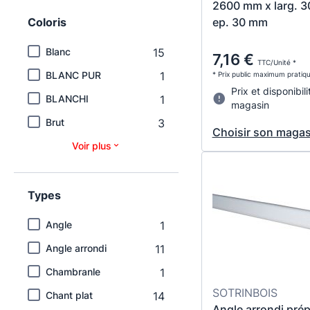
2600 mm x larg. 
ep. 30 mm
Coloris
Blanc
15
7,16 €
TTC/Unité *
BLANC PUR
1
* Prix public maximum pratiq
Prix et disponibili
BLANCHI
1
magasin
Brut
3
Choisir son magas
Voir plus
Types
Angle
1
Angle arrondi
11
Chambranle
1
SOTRINBOIS
Chant plat
14
Angle arrondi prép