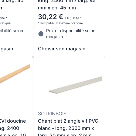
x larg. 40
long. 2400 mm x larg. 45
mm
mm x ep. 45 mm
30,22 €
ité *
TTC/Unité *
pratiqué
* Prix public maximum pratiqué
ibilité selon
Prix et disponibilité selon
magasin
agasin
Choisir son magasin
SOTRINBOIS
VI doucine
Chant plat 2 angle vif PVC
ong. 2400
blanc - long. 2600 mm x
mm x ep. 10
larg. 30 mm x ep. 2 mm