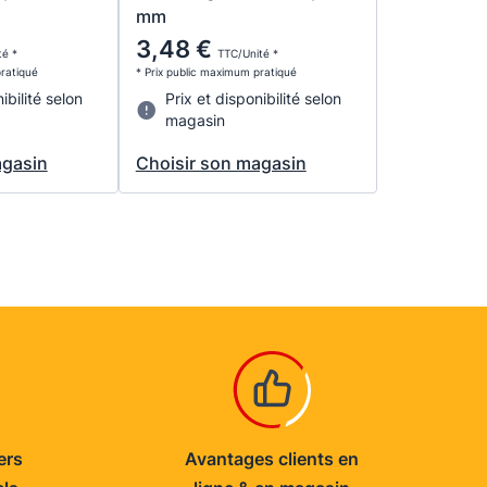
mm
3,48 €
té *
TTC/Unité *
pratiqué
* Prix public maximum pratiqué
ibilité selon
Prix et disponibilité selon
magasin
agasin
Choisir son magasin
ers
Avantages clients en