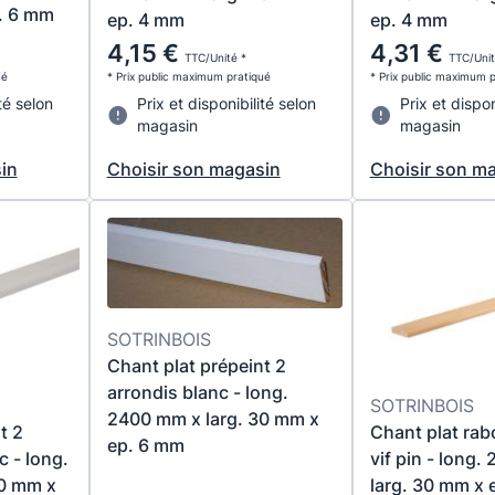
p. 6 mm
ep. 4 mm
ep. 4 mm
4,15 €
4,31 €
TTC/Unité *
TTC/Unit
ué
* Prix public maximum pratiqué
* Prix public maximum 
té selon
Prix et disponibilité selon
Prix et dispon
magasin
magasin
in
Choisir son magasin
Choisir son m
SOTRINBOIS
Chant plat prépeint 2
arrondis blanc - long.
SOTRINBOIS
2400 mm x larg. 30 mm x
t 2
Chant plat rab
ep. 6 mm
 - long.
vif pin - long
50 mm x
larg. 30 mm x 