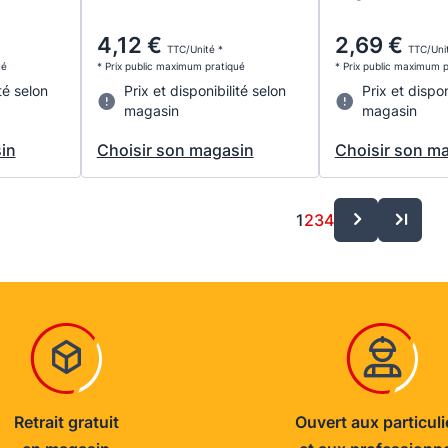
4,12 €
2,69 €
TTC/Unité *
TTC/Uni
ué
* Prix public maximum pratiqué
* Prix public maximum 
té selon
Prix et disponibilité selon
Prix et dispon
magasin
magasin
in
Choisir son magasin
Choisir son m
1
2
3
4
Retrait gratuit
Ouvert aux particuli