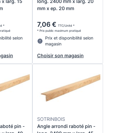
x larg. 15
long. 2400 mm x larg. 20
mm
mm x ep. 20 mm
7,06 €
é *
TTC/Unité *
pratiqué
* Prix public maximum pratiqué
ibilité selon
Prix et disponibilité selon
magasin
agasin
Choisir son magasin
SOTRINBOIS
aboté pin -
Angle arrondi raboté pin -