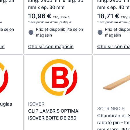
arg. 24
long. 2400 mm x larg. 30
long. 2400 mm 
mm x ep. 30 mm
mm x ep. 40 
10,96 €
18,71 €
TTC/Unité *
TTC/Un
ué
* Prix public maximum pratiqué
* Prix public maximum 
té selon
Prix et disponibilité selon
Prix et dispon
magasin
magasin
in
Choisir son magasin
Choisir son m
uglas
ISOVER
SOTRINBOIS
CLIP LAMBRIS OPTIMA
Chambranle LX
ISOVER BOITE DE 250
raboté pin - l
mm x larg. 40 