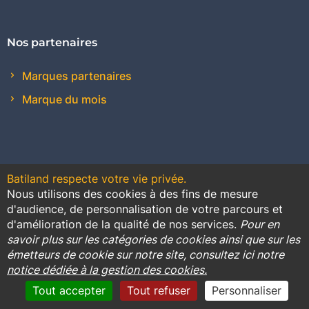
Nos partenaires
Marques partenaires
Marque du mois
Batiland respecte votre vie privée.
Nous utilisons des cookies à des fins de mesure
Contact
Plan du site
Conditions générales de vente
d'audience, de personnalisation de votre parcours et
d'amélioration de la qualité de nos services.
Pour en
Promotions
savoir plus sur les catégories de cookies ainsi que sur les
émetteurs de cookie sur notre site, consultez ici notre
Règlement général sur la protection des données
notice dédiée à la gestion des cookies.
Cookies
Mentions légales
Tout accepter
Tout refuser
Personnaliser