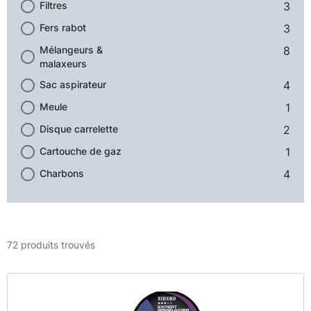
Filtres
3
Fers rabot
3
Mélangeurs &
8
malaxeurs
Sac aspirateur
4
Meule
1
Disque carrelette
2
Cartouche de gaz
1
Charbons
4
72 produits trouvés