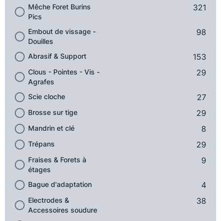
Mêche Foret Burins
321
Pics
Embout de vissage -
98
Douilles
Abrasif & Support
153
Clous - Pointes - Vis -
29
Agrafes
Scie cloche
27
Brosse sur tige
29
Mandrin et clé
8
Trépans
29
Fraises & Forets à
9
étages
Bague d'adaptation
4
Electrodes &
38
Accessoires soudure