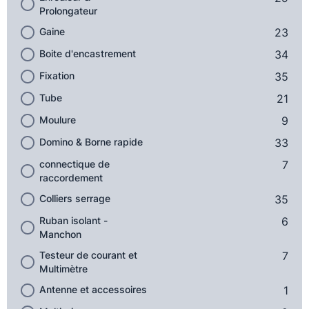
Prolongateur
Gaine
23
Boite d'encastrement
34
Fixation
35
Tube
21
Moulure
9
Domino & Borne rapide
33
connectique de
7
raccordement
Colliers serrage
35
Ruban isolant -
6
Manchon
Testeur de courant et
7
Multimètre
Antenne et accessoires
1