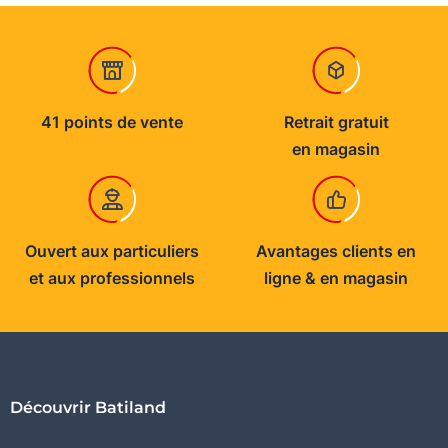
41 points de vente
Retrait gratuit
en magasin
Ouvert aux particuliers
Avantages clients en
et aux professionnels
ligne & en magasin
Découvrir Batiland