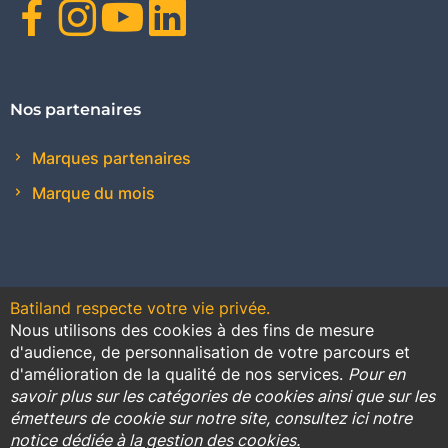
Facebook
Instagram
Youtube
Linkedin
Nos partenaires
Marques partenaires
Marque du mois
Batiland respecte votre vie privée.
Nous utilisons des cookies à des fins de mesure
Contact
Plan du site
Conditions générales de vente
d'audience, de personnalisation de votre parcours et
d'amélioration de la qualité de nos services.
Pour en
Promotions
savoir plus sur les catégories de cookies ainsi que sur les
émetteurs de cookie sur notre site, consultez ici notre
Règlement général sur la protection des données
notice dédiée à la gestion des cookies.