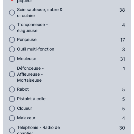
piqueur
Scie sauteuse, sabre &
38
circulaire
Tronçonneuse -
4
élagueuse
Ponçeuse
17
Outil multi-fonction
3
Meuleuse
31
Défonceuse -
1
Affleureuse -
Mortaiseuse
Rabot
5
Pistolet à colle
5
Cloueur
5
Malaxeur
4
Téléphonie - Radio de
30
chantier