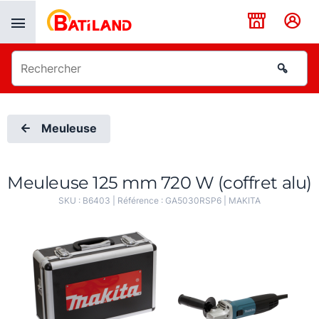
Panneau de gestion des cookies
Meuleuse
Meuleuse 125 mm 720 W (coffret alu)
SKU :
B6403
| Référence :
GA5030RSP6
|
MAKITA