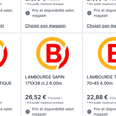
ué
* Prix public maximum pratiqué
* Prix public maximum 
té selon
Prix et disponibilité selon
Prix et dispon
magasin
magasin
in
Choisir son magasin
Choisir son m
LAMBOURDE SAPIN
LAMBOURDE 
TIQUE
175X38 cl.2 6.00m
70*45 4.00m
26,52 €
22,88 €
TTC/Unité *
TTC/m
ué
* Prix public maximum pratiqué
* Prix public maximum 
té selon
Prix et disponibilité selon
Prix et dispon
magasin
magasin