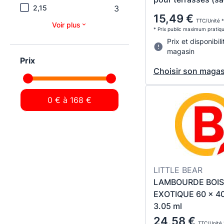
2,15
3
15,49 €
TTC/Unité *
Voir plus
* Prix public maximum pratiq
Prix et disponibili
magasin
Prix
Choisir son magas
LITTLE BEAR
LAMBOURDE BOIS
EXOTIQUE 60 x 4
3.05 ml
24,58 €
TTC/Unité 