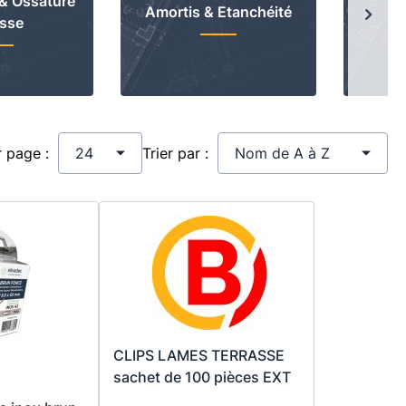
& Ossature
Amortis & Etanchéité
Fi
Sui
asse
r page :
Trier par :
CLIPS LAMES TERRASSE
sachet de 100 pièces EXT