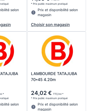
pratiqué
* Prix public maximum pratiqué
ibilité selon
Prix et disponibilité selon
magasin
agasin
Choisir son magasin
TATAJUBA
LAMBOURDE TATAJUBA
70*45 4.20m
24,02 €
l *
TTC/ml *
pratiqué
* Prix public maximum pratiqué
ibilité selon
Prix et disponibilité selon
magasin