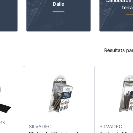
Lambourde 
Dalle
terr
Résultats pa
rk
SILVADEC
SILVADEC