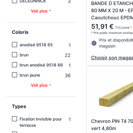
DECEUNINCK
3
BANDE D ETANCHE
80 MM X 20 M - EP
Voir plus
Caoutchouc EPDM 
51,91 €
TTC/Unité *
Coloris
* Prix public maximum pratiq
Prix et disponibili
anodisé 9518 65
1
magasin
brun
22
Choisir son magas
brun anodisé 9518 66
1
brun jaune
36
Voir plus
Types
Fixation invisible pour
1
Chevron PIN T4 7
terrasse
vert 4,80m