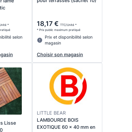
pour terrasses (sachet 10)
ur lame
tic
18,17 €
nité *
TTC/Unité *
pratiqué
* Prix public maximum pratiqué
ibilité selon
Prix et disponibilité selon
magasin
agasin
Choisir son magasin
LITTLE BEAR
LAMBOURDE BOIS
is Lisse
EXOTIQUE 60 x 40 mm en
0