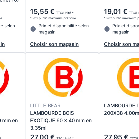
15,55 €
19,01 €
TTC/Unité *
TTC/Un
ué
* Prix public maximum pratiqué
* Prix public maximum 
té selon
Prix et disponibilité selon
Prix et dispon
magasin
magasin
in
Choisir son magasin
Choisir son m
LITTLE BEAR
LAMBOURDE 
LAMBOURDE BOIS
200X38 4.00
0 mm en
EXOTIQUE 60 x 40 mm en
3.35ml
27,00 €
27,95 €
*
TTC/Unité *
TTC/U