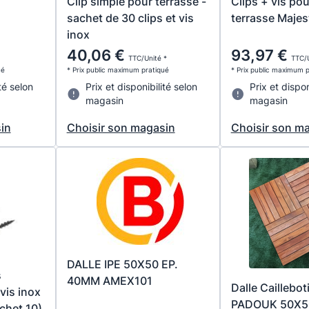
Clip simple pour terrasse -
Clips + vis po
sachet de 30 clips et vis
terrasse Majes
inox
40,06 €
93,97 €
TTC/Unité *
TTC/U
ué
* Prix public maximum pratiqué
* Prix public maximum 
té selon
Prix et disponibilité selon
Prix et dispon
magasin
magasin
in
Choisir son magasin
Choisir son m
DALLE IPE 50X50 EP.
s
40MM AMEX101
Dalle Caillebot
vis inox
PADOUK 50X5
chet 10)