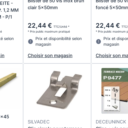
Blister de 50 vis inox brun
Blister de 50 v
ITE -
clair 5x50mm
foncé 5x50m
. 1,2 MM
- P/1
22,44 €
22,44 €
TTC/Unité *
TTC/
ué
* Prix public maximum pratiqué
* Prix public maximum 
té selon
Prix et disponibilité selon
Prix et dispon
magasin
magasin
in
Choisir son magasin
Choisir son m
0x45
SILVADEC
DECEUNINCK