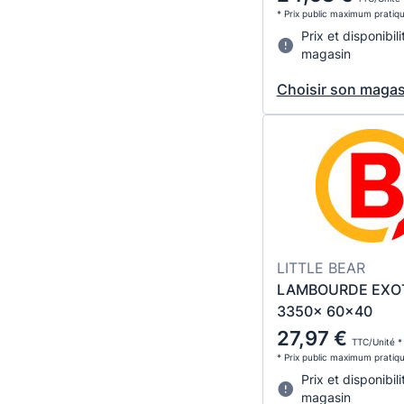
* Prix public maximum pratiq
Prix et disponibili
magasin
Choisir son magas
LITTLE BEAR
LAMBOURDE EXO
3350x 60x40
27,97 €
TTC/Unité *
* Prix public maximum pratiq
Prix et disponibili
magasin