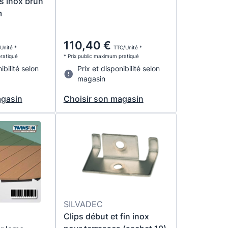
is inox brun
m
110,40 €
Unité *
TTC/Unité *
pratiqué
* Prix public maximum pratiqué
ibilité selon
Prix et disponibilité selon
magasin
agasin
Choisir son magasin
SILVADEC
Clips début et fin inox