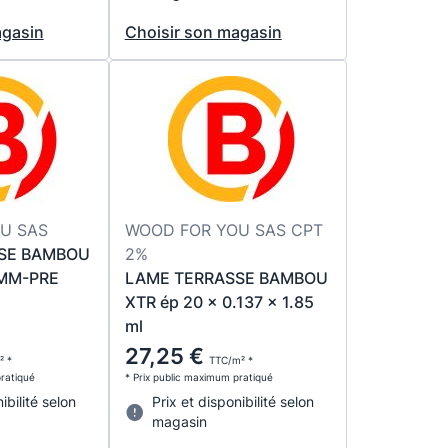
agasin
Choisir son magasin
U SAS
WOOD FOR YOU SAS CPT
SE BAMBOU
2%
MM-PRE
LAME TERRASSE BAMBOU
XTR ép 20 x 0.137 x 1.85
ml
27,25 €
² *
TTC/m² *
pratiqué
* Prix public maximum pratiqué
ibilité selon
Prix et disponibilité selon
magasin