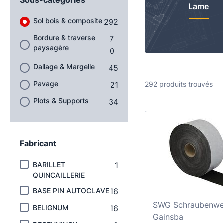
Lame
Sol bois & composite
292
Bordure & traverse
7
paysagère
0
Dallage & Margelle
45
Pavage
21
292 produits trouvés
Plots & Supports
34
Fabricant
BARILLET
1
QUINCAILLERIE
BASE PIN AUTOCLAVE
16
SWG Schraubenwe
BELIGNUM
16
Gainsba