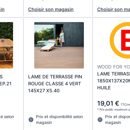
in
Choisir son magasin
Choisir son m
WOOD FOR YO
LAME TERRAS
S
LAME DE TERRASSE PIN
1850X137X20
EP.21
ROUGE CLASSE 4 VERT
HUILE
145X27 X5.40
19,01 €
TTC/m
* Prix public maximum 
té selon
Prix et disponibilité selon
Prix et dispon
magasin
magasin