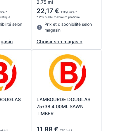
2.75 ml
22,17 €
ité *
TTC/Unité *
pratiqué
* Prix public maximum pratiqué
ibilité selon
Prix et disponibilité selon
magasin
agasin
Choisir son magasin
DOUGLAS
LAMBOURDE DOUGLAS
m
75*38 4.00ML SAWN
TIMBER
11,88 €
nité *
TTC/ml *