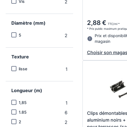
Vis
2
2,88 €
Diamètre (mm)
TTC/ml *
* Prix public maximum pratiq
5
2
Prix et disponibili
magasin
Choisir son magas
Texture
lisse
1
Longueur (m)
1,85
1
1.85
6
Clips démontable
aluminium noirs + 
2
2
pour terrasses (sa