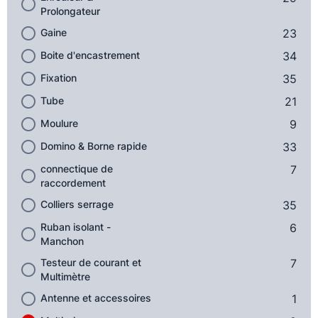
Prolongateur
Gaine
23
Boite d'encastrement
34
Fixation
35
Tube
21
Moulure
9
Domino & Borne rapide
33
connectique de
7
raccordement
Colliers serrage
35
Ruban isolant -
6
Manchon
Testeur de courant et
7
Multimètre
Antenne et accessoires
1