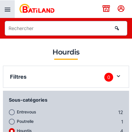
Panneau de gestion des cookies
Hourdis
Filtres
0
Sous-catégories
Entrevous
12
Poutrelle
1
Hourdis
4