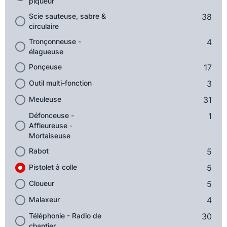
piqueur
Scie sauteuse, sabre &
38
circulaire
Tronçonneuse -
4
élagueuse
Ponçeuse
17
Outil multi-fonction
3
Meuleuse
31
Défonceuse -
1
Affleureuse -
Mortaiseuse
Rabot
5
Pistolet à colle
5
Cloueur
5
Malaxeur
4
Téléphonie - Radio de
30
chantier