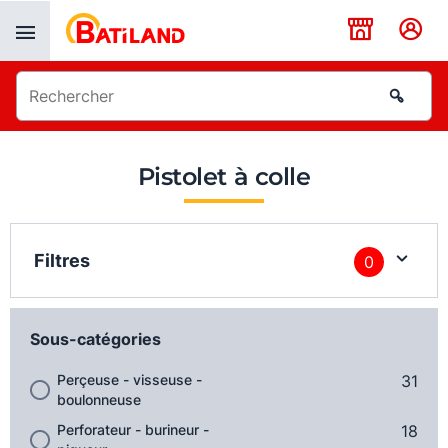
Panneau de gestion des cookies
Pistolet à colle
Filtres
0
Sous-catégories
Perçeuse - visseuse -
31
boulonneuse
Perforateur - burineur -
18