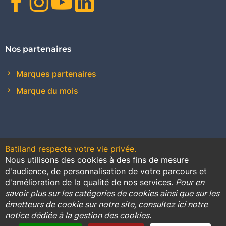
Facebook
Instagram
Youtube
Linkedin
Nos partenaires
Marques partenaires
Marque du mois
Batiland respecte votre vie privée.
Nous utilisons des cookies à des fins de mesure
Contact
Plan du site
Conditions générales de vente
d'audience, de personnalisation de votre parcours et
d'amélioration de la qualité de nos services.
Pour en
Promotions
savoir plus sur les catégories de cookies ainsi que sur les
émetteurs de cookie sur notre site, consultez ici notre
Règlement général sur la protection des données
notice dédiée à la gestion des cookies.