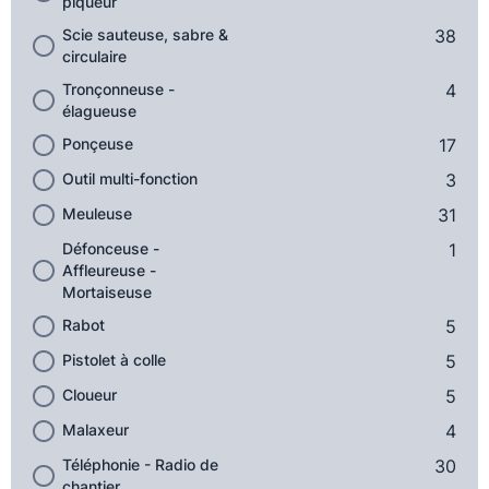
piqueur
Scie sauteuse, sabre &
38
circulaire
Tronçonneuse -
4
élagueuse
Ponçeuse
17
Outil multi-fonction
3
Meuleuse
31
Défonceuse -
1
Affleureuse -
Mortaiseuse
Rabot
5
Pistolet à colle
5
Cloueur
5
Malaxeur
4
Téléphonie - Radio de
30
chantier