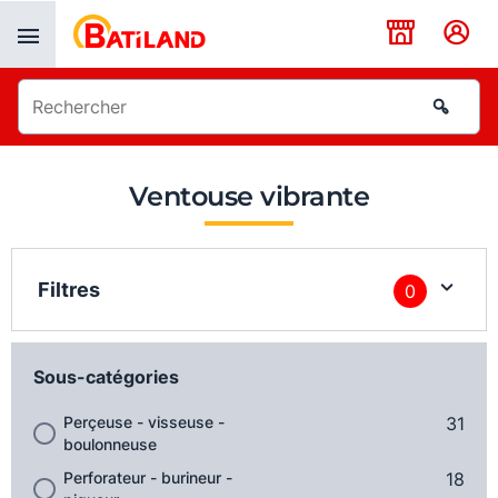
Panneau de gestion des cookies
Ventouse vibrante
Filtres
0
Sous-catégories
Perçeuse - visseuse -
31
boulonneuse
Perforateur - burineur -
18