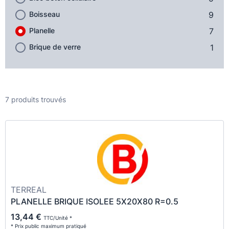
Boisseau
9
Planelle
7
Brique de verre
1
7 produits trouvés
TERREAL
PLANELLE BRIQUE ISOLEE 5X20X80 R=0.5
13,44 €
TTC/Unité *
* Prix public maximum pratiqué