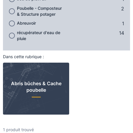
Poubelle - Composteur
2
& Structure potager
Abreuvoir
1
récupérateur d'eau de
14
pluie
Dans cette rubrique :
Abris bûches & Cache
poubelle
1 produit trouvé