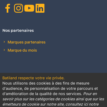
Facebook
Instagram
Youtube
Linkedin
Nos partenaires
Marques partenaires
Marque du mois
Batiland respecte votre vie privée.
Nous utilisons des cookies à des fins de mesure
Contact
Plan du site
Conditions générales de vente
d'audience, de personnalisation de votre parcours et
d'amélioration de la qualité de nos services.
Pour en
Promotions
savoir plus sur les catégories de cookies ainsi que sur les
émetteurs de cookie sur notre site, consultez ici notre
Règlement général sur la protection des données