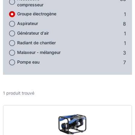
compresseur
Groupe électrogène
1
Aspirateur
8
Générateur d'air
1
Radiant de chantier
1
Malaxeur - mélangeur
3
Pompe eau
7
1 produit trouvé