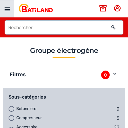
Panneau de gestion des cookies
Groupe électrogène
Filtres
0
Sous-catégories
Bétonniere
9
Compresseur
5
Accessoire
33