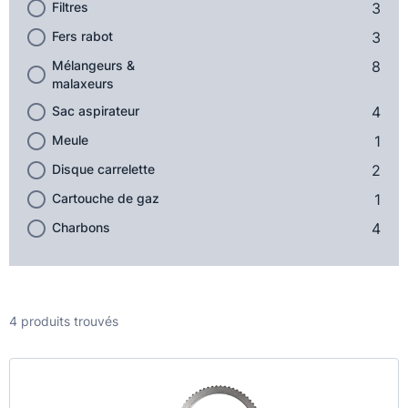
Filtres
3
Fers rabot
3
Mélangeurs &
8
malaxeurs
Sac aspirateur
4
Meule
1
Disque carrelette
2
Cartouche de gaz
1
Charbons
4
4 produits trouvés