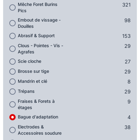
Mêche Foret Burins
321
Pics
Embout de vissage -
98
Douilles
Abrasif & Support
153
Clous - Pointes - Vis -
29
Agrafes
Scie cloche
27
Brosse sur tige
29
Mandrin et clé
8
Trépans
29
Fraises & Forets à
9
étages
Bague d'adaptation
4
Electrodes &
38
Accessoires soudure