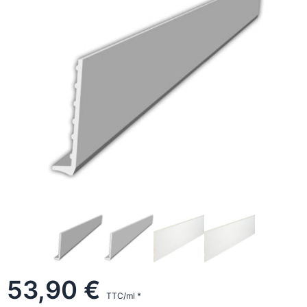
53,90 €
TTC/ml *