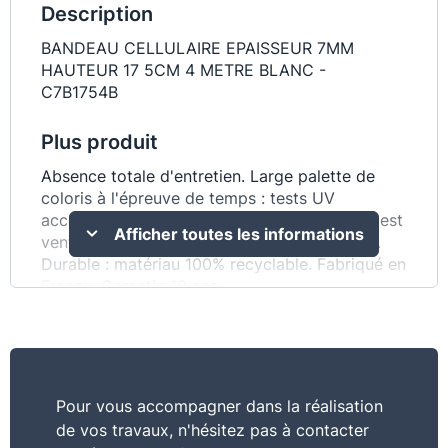
Description
BANDEAU CELLULAIRE EPAISSEUR 7MM
HAUTEUR 17 5CM 4 METRE BLANC -
C7B1754B
Plus produit
Absence totale d'entretien. Large palette de
coloris à l'épreuve de temps : tests UV
accélérés et naturels. Robuste : tests chocs.test
Afficher toutes les informations
vent fort 200 km/h CSTB et test grêle CSTB.
Durable : matériau 100% recyclable. Fabriqué en
France. Garantie 10 ans.
Commentaire
Mode de fixation simple.à clouer ou à visser.
Différentes épaisseurs et hauteurs de bandeaux
Pour vous accompagner dans la réalisation
pour s'adapter à chaque configuration.
de vos travaux, n'hésitez pas à contacter