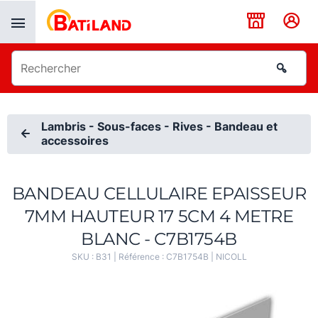
Panneau de gestion des cookies
Lambris - Sous-faces - Rives - Bandeau et
accessoires
BANDEAU CELLULAIRE EPAISSEUR
7MM HAUTEUR 17 5CM 4 METRE
BLANC - C7B1754B
SKU :
B31
| Référence :
C7B1754B
|
NICOLL