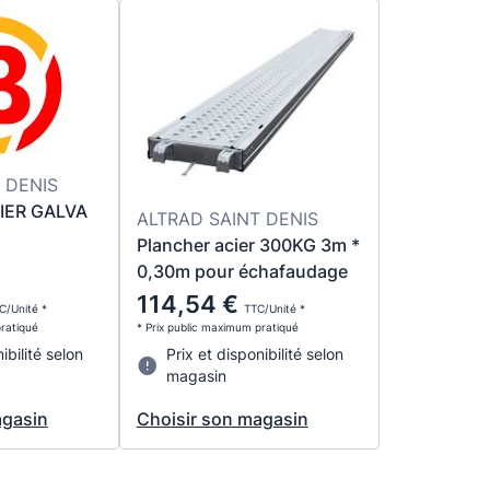
 DENIS
IER GALVA
ALTRAD SAINT DENIS
Plancher acier 300KG 3m *
0,30m pour échafaudage
114,54 €
C/Unité *
TTC/Unité *
pratiqué
* Prix public maximum pratiqué
ibilité selon
Prix et disponibilité selon
magasin
agasin
Choisir son magasin