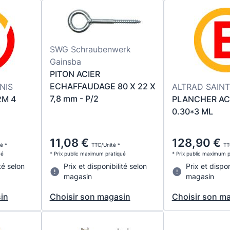
SWG Schraubenwerk
Gainsba
PITON ACIER
ECHAFFAUDAGE 80 X 22 X
NIS
ALTRAD SAINT
7,8 mm - P/2
2M 4
PLANCHER AC
0.30*3 ML
11,08 €
128,90 €
é *
TTC/Unité *
TT
ué
* Prix public maximum pratiqué
* Prix public maximum 
té selon
Prix et disponibilité selon
Prix et dispon
magasin
magasin
in
Choisir son magasin
Choisir son m