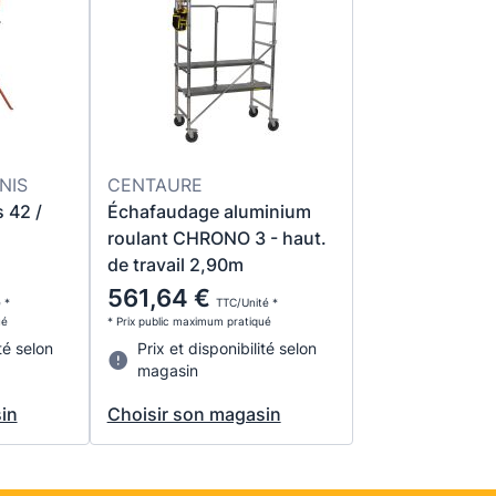
NIS
CENTAURE
s 42 /
Échafaudage aluminium
roulant CHRONO 3 - haut.
de travail 2,90m
561,64 €
 *
TTC/Unité *
ué
* Prix public maximum pratiqué
té selon
Prix et disponibilité selon
magasin
in
Choisir son magasin