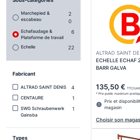
Marchepied &
2
escabeau
0
Echafaudage &
6
Plateforme de travail
Echelle
22
ALTRAD SAINT DE
ECHELLE ECHAF 
BARR GALVA
Fabricant
135,50 €
ALTRAD SAINT DENIS
4
TTC/Unit
* Prix public maximum pratiq
CENTAURE
1
Prix et disponibili
magasin
SWG Schraubenwerk
1
Gainsba
Choisir son magas
Types