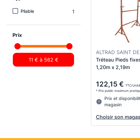
Pliable
1
Prix
ALTRAD SAINT DE
Tréteau Pieds fixe
1,20m x 2,19m
122,15 €
TTC/Unité
* Prix public maximum pratiq
Prix et disponibili
magasin
Choisir son magas