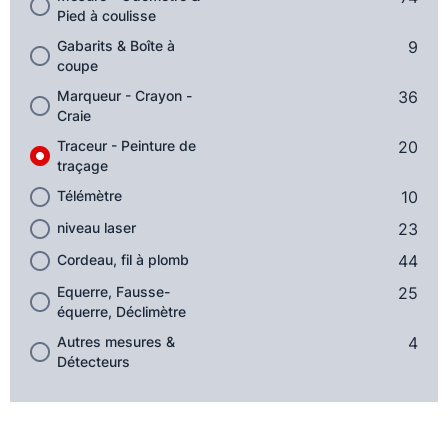
Pied à coulisse
Gabarits & Boîte à
9
coupe
Marqueur - Crayon -
36
Craie
Traceur - Peinture de
20
traçage
Télémètre
10
niveau laser
23
Cordeau, fil à plomb
44
Equerre, Fausse-
25
équerre, Déclimètre
Autres mesures &
4
Détecteurs