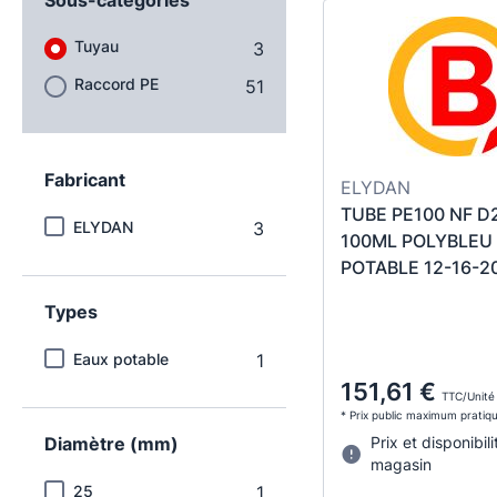
Tuyau
3
Raccord PE
51
Fabricant
ELYDAN
TUBE PE100 NF 
ELYDAN
3
100ML POLYBLEU
POTABLE 12-16-2
Types
Eaux potable
1
151,61 €
TTC/Unité
* Prix public maximum pratiq
Diamètre (mm)
Prix et disponibili
magasin
25
1