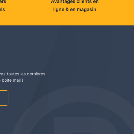
ers
Avantages clients en
els
ligne & en magasin
vez toutes les dernières
boite mail !