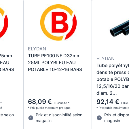
ELYDAN
D25mm
TUBE PE100 NF D32mm
ELYDAN
 EAU
25ML POLYBLEU EAU
Tube polyéthy
0 BARS
POTABLE 10-12-16 BARS
densité pressi
potable POLY
12,5/16/20 bar
diam. 2...
68,09 €
92,14 €
 *
TTC/Unité *
TTC/U
ué
* Prix public maximum pratiqué
* Prix public maximum 
té selon
Prix et disponibilité selon
Prix et dispon
magasin
magasin