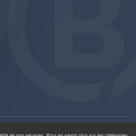
am
be
edin
al sur la protection des données
Cookies
alité de nos services.
Pour en savoir plus sur les catégories