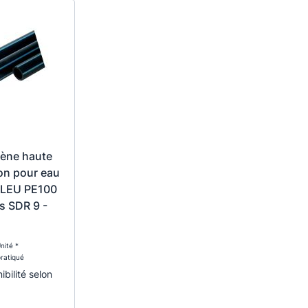
lène haute
on pour eau
BLEU PE100
s SDR 9 -
nité *
pratiqué
ibilité selon