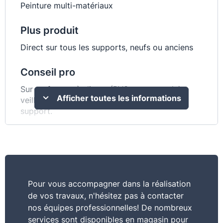
Peinture multi-matériaux
Plus produit
Direct sur tous les supports, neufs ou anciens
Conseil pro
Sur surfaces très lisses (PVC par exemple),
Afficher toutes les informations
veillez à très soigneusement dépoussiérer le
support.
Caractéristiques
Une seule peinture pour tout, c’est tellement
plus simple ! Application facile sans sous-
couche, tendu parfait
Pour vous accompagner dans la réalisation
de vos travaux, n'hésitez pas à contacter
Commentaire
nos équipes professionnelles! De nombreux
Une seule peinture pour tous les supports ! - La
services sont disponibles en magasin pour