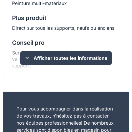
Peinture multi-matériaux
Plus produit
Direct sur tous les supports, neufs ou anciens
Conseil pro
Sur surfaces très lisses (PVC par exemple),
Afficher toutes les informations
veillez à très soigneusement dépoussiérer le
support.
Caractéristiques
Une seule peinture pour tout, c’est tellement
plus simple ! Application facile sans sous-
couche, tendu parfait
Pour vous accompagner dans la réalisation
de vos travaux, n'hésitez pas à contacter
Commentaire
nos équipes professionnelles! De nombreux
Une seule peinture pour tous les supports ! - La
services sont disponibles en magasin pour