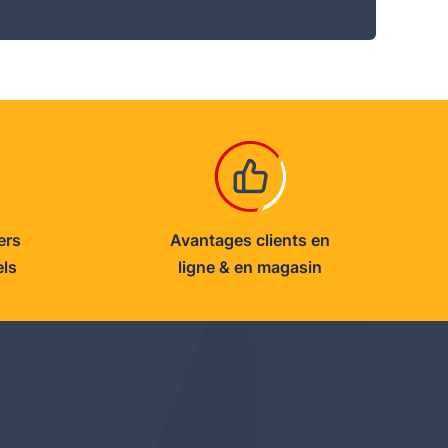
ers
Avantages clients en
els
ligne & en magasin