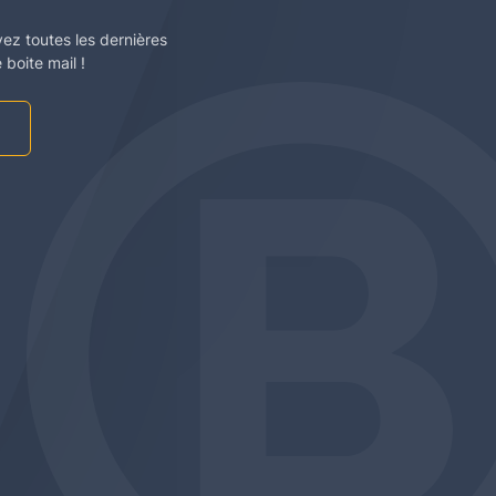
vez toutes les dernières
boite mail !
am
be
edin