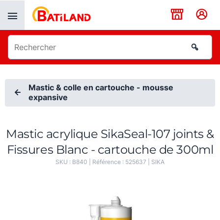
Panneau de gestion des cookies
Mastic & colle en cartouche - mousse
expansive
Mastic acrylique SikaSeal-107 joints &
Fissures Blanc - cartouche de 300ml
SKU :
B840
| Référence :
525637
|
SIKA