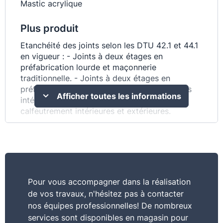
Mastic acrylique
Plus produit
Etanchéité des joints selon les DTU 42.1 et 44.1
en vigueur : - Joints à deux étages en
préfabrication lourde et maçonnerie
traditionnelle. - Joints à deux étages en
préfabrication légère. - Joints de menuiseries
Afficher toutes les informations
intérieures et extérieures. - Fissures et
calfeutrement intérieures et extérieures.
Commentaire
Application sans coulure, ne flue pas, peut être
peint, résistant au vieillissement
Pour vous accompagner dans la réalisation
Consommation
de vos travaux, n'hésitez pas à contacter
150 g / m²
nos équipes professionnelles! De nombreux
services sont disponibles en magasin pour