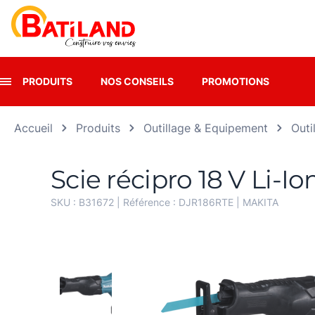
Panneau de gestion des cookies
PRODUITS
NOS CONSEILS
PROMOTIONS
Accueil
Produits
Outillage & Equipement
Outi
Scie récipro 18 V Li-Io
SKU :
B31672
| Référence :
DJR186RTE
|
MAKITA