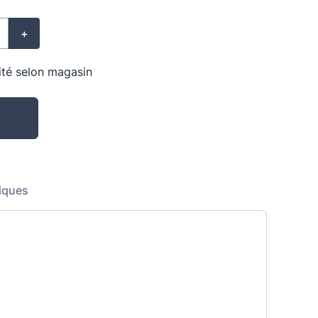
+
lité selon magasin
iques