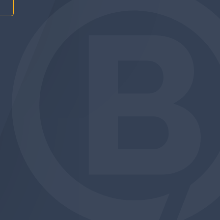
am
be
edin