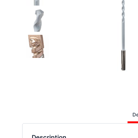
De
Description