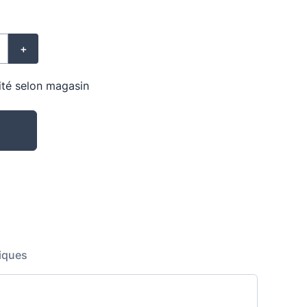
+
lité selon magasin
iques