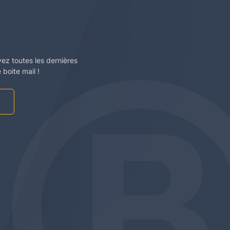
vez toutes les dernières
boite mail !
am
be
edin