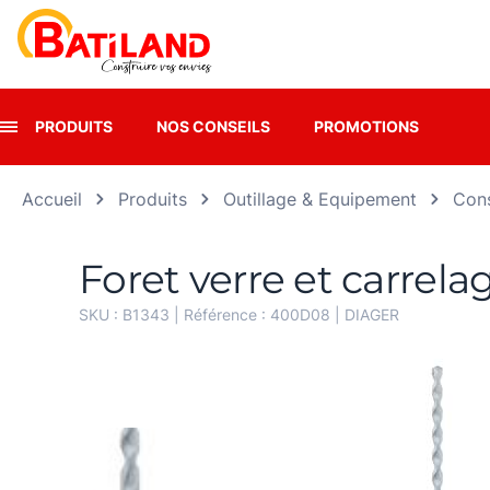
Panneau de gestion des cookies
PRODUITS
NOS CONSEILS
PROMOTIONS
Accueil
Produits
Outillage & Equipement
Cons
Foret verre et carrel
SKU :
B1343
| Référence :
400D08
|
DIAGER