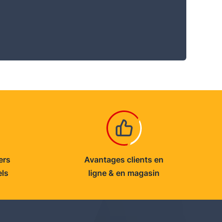
ers
Avantages clients en
els
ligne & en magasin