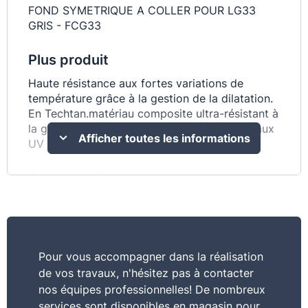
FOND SYMETRIQUE A COLLER POUR LG33
GRIS - FCG33
Plus produit
Haute résistance aux fortes variations de
température grâce à la gestion de la dilatation.
En Techtan.matériau composite ultra-résistant à
la grêle et aux chocs. Une excellente tenue aux
Afficher toutes les informations
UV (couleur.résistance).
Commentaire
Une large palette de couleurs. D'une grande
simplicité à la pose. Garantie 30 ans
Pour vous accompagner dans la réalisation
de vos travaux, n'hésitez pas à contacter
nos équipes professionnelles! De nombreux
services sont disponibles en magasin pour