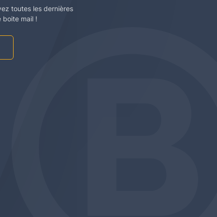
vez toutes les dernières
boite mail !
am
be
edin