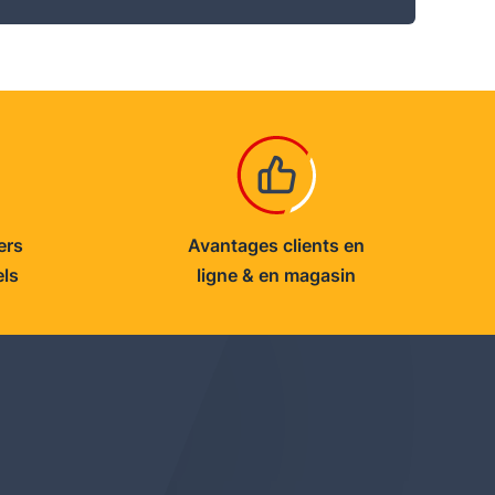
ers
Avantages clients en
els
ligne & en magasin