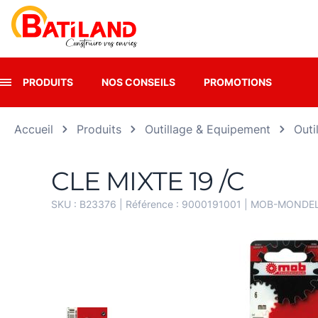
Panneau de gestion des cookies
PRODUITS
NOS CONSEILS
PROMOTIONS
Accueil
Produits
Outillage & Equipement
Outi
CLE MIXTE 19 /C
SKU :
B23376
| Référence :
9000191001
|
MOB-MONDEL