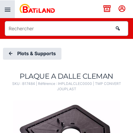
Panneau de gestion des cookies
Plots & Supports
PLAQUE A DALLE CLEMAN
SKU :
B17484
| Référence :
IHPLDALCLEC0000
|
TMP CONVERT
JOUPLAST