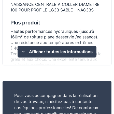
NAISSANCE CENTRALE A COLLER DIAMETRE
100 POUR PROFILE LG33 SABLE - NAC33S
Plus produit
Hautes performances hydrauliques (jusqu'à
160m² de toiture plane desservie /naissance).
Une résistance aux températures extrêmes
(-40° à +60°C). Large choix de crochets. En
Afficher toutes les informations
Techtan.matériau composite ultra-résistant à la
grêle et aux chocs. Une excellente tenue aux
UV (couleur.résistance).
Commentaire
Une large palette de couleurs. D'une grande
simplicité à la pose. Une gestion maîtrisée de la
Pour vous accompagner dans la réalisation
dilatation. Garantie 30 ans
de vos travaux, n'hésitez pas à contacter
nos équipes professionnelles! De nombreux
services sont disponibles en magasin pour