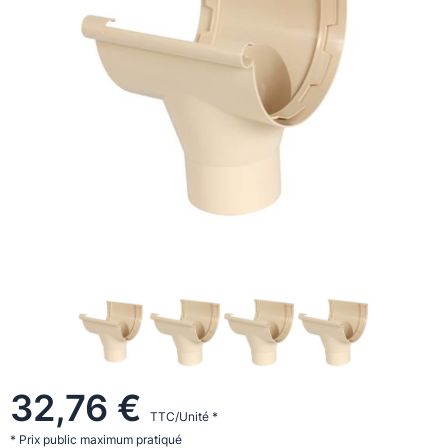
32,76 €
TTC/Unité *
* Prix public maximum pratiqué