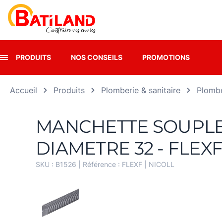
Panneau de gestion des cookies
PRODUITS
NOS CONSEILS
PROMOTIONS
Accueil
Produits
Plomberie & sanitaire
Plombe
MANCHETTE SOUPLE
DIAMETRE 32 - FLEX
SKU :
B1526
| Référence :
FLEXF
|
NICOLL