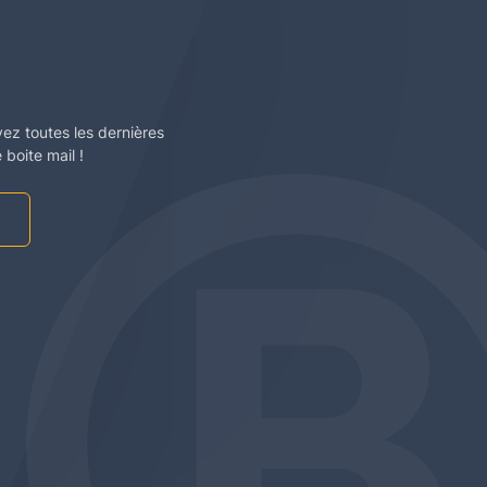
vez toutes les dernières
boite mail !
am
be
edin