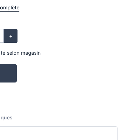
complète
+
lité selon magasin
iques