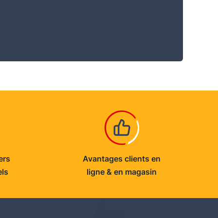
ers
Avantages clients en
els
ligne & en magasin