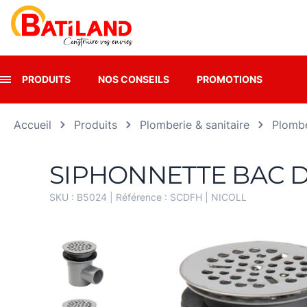
Panneau de gestion des cookies
PRODUITS
NOS CONSEILS
PROMOTIONS
Accueil
Produits
Plomberie & sanitaire
Plombe
SIPHONNETTE BAC D
SKU :
B5024
| Référence :
SCDFH
|
NICOLL