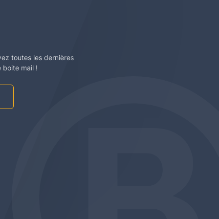
vez toutes les dernières
boite mail !
am
be
edin