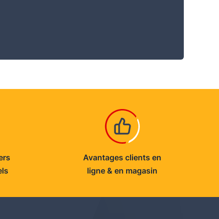
ers
Avantages clients en
els
ligne & en magasin