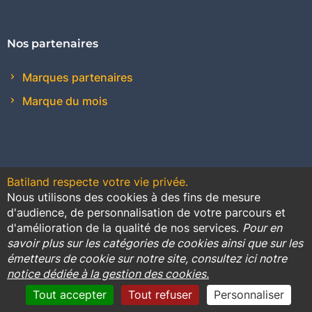
Nos partenaires
Marques partenaires
Marque du mois
Batiland respecte votre vie privée.
Nous utilisons des cookies à des fins de mesure
Contact
Plan du site
Conditions générales de vente
d'audience, de personnalisation de votre parcours et
d'amélioration de la qualité de nos services.
Pour en
Promotions
savoir plus sur les catégories de cookies ainsi que sur les
émetteurs de cookie sur notre site, consultez ici notre
Règlement général sur la protection des données
notice dédiée à la gestion des cookies.
Cookies
Mentions légales
Tout accepter
Tout refuser
Personnaliser