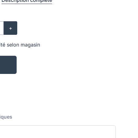
Description complète
+
lité selon magasin
iques