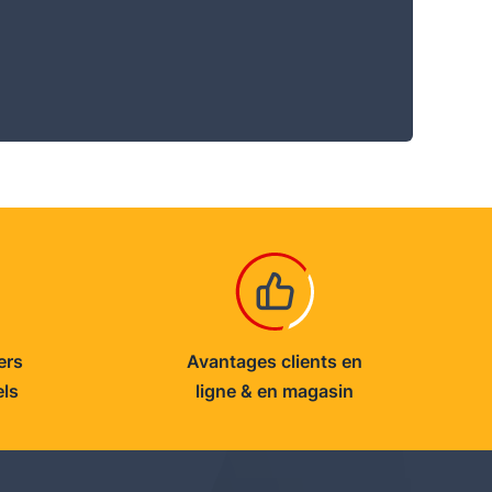
ers
Avantages clients en
els
ligne & en magasin