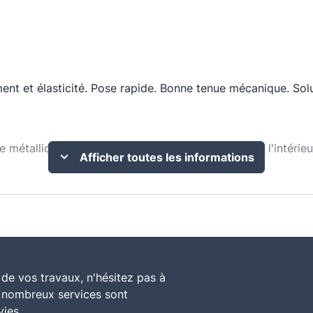
nt et élasticité. Pose rapide. Bonne tenue mécanique. Solu
e métallique. Isolation étanche à l'air des murs par l'intéri
Afficher toutes les informations
 d'un surfaçage en kraft quadrillé 100 x 100 mm sur une fac
de vos travaux, n'hésitez pas à
e nombreux services sont
vies.