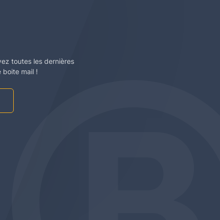
vez toutes les dernières
boite mail !
am
be
edin