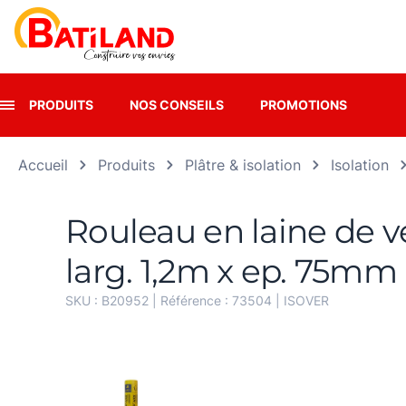
Panneau de gestion des cookies
PRODUITS
NOS CONSEILS
PROMOTIONS
Accueil
Produits
Plâtre & isolation
Isolation
Rouleau en laine de 
larg. 1,2m x ep. 75mm -
SKU :
B20952
| Référence :
73504
|
ISOVER