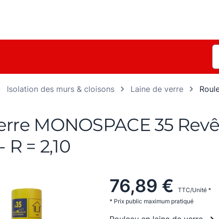
Isolation des murs & cloisons
Laine de verre
Roul
verre MONOSPACE 35 Revêtu
 R = 2,10
76,89 €
TTC/Unité *
* Prix public maximum pratiqué