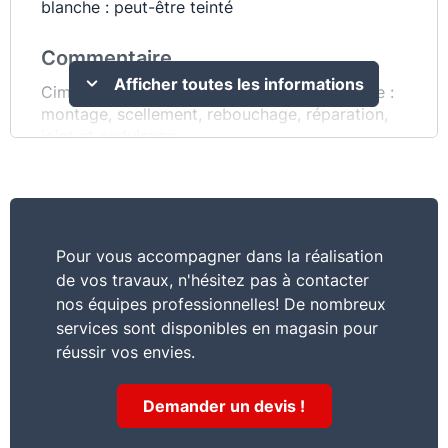
blanche : peut-être teinté
Commentaire
Afficher toutes les informations
Ciment pour travaux courants de maçonnerie :
montage, scellement, rebouchage, réparation,
joint et enduisage
Pour vous accompagner dans la réalisation
de vos travaux, n'hésitez pas à contacter
nos équipes professionnelles! De nombreux
services sont disponibles en magasin pour
réussir vos envies.
Demander un devis !