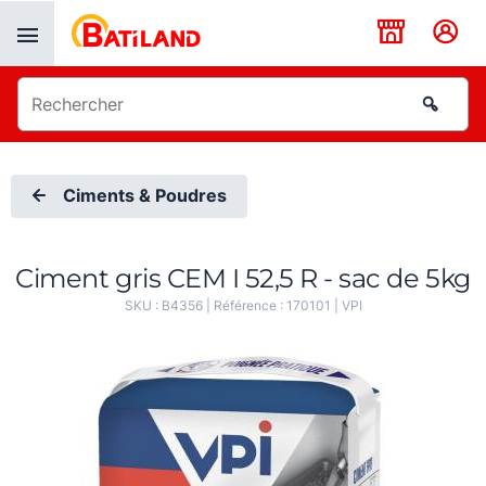
Panneau de gestion des cookies
Ciments & Poudres
Ciment gris CEM I 52,5 R - sac de 5kg
SKU :
B4356
| Référence :
170101
|
VPI