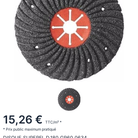
15,26 €
TTC/m² *
* Prix public maximum pratiqué
DISQUE SUPERFL.D.180 GR60 0634