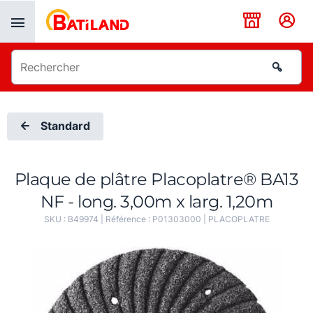
Panneau de gestion des cookies
Standard
Plaque de plâtre Placoplatre® BA13
NF - long. 3,00m x larg. 1,20m
SKU :
B49974
| Référence :
P01303000
|
PLACOPLATRE