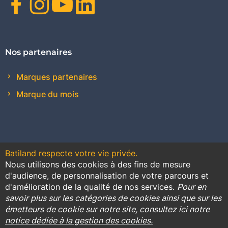
Facebook
Instagram
Youtube
Linkedin
Nos partenaires
Marques partenaires
Marque du mois
Batiland respecte votre vie privée.
Nous utilisons des cookies à des fins de mesure
Contact
Plan du site
Conditions générales de vente
d'audience, de personnalisation de votre parcours et
d'amélioration de la qualité de nos services.
Pour en
Promotions
savoir plus sur les catégories de cookies ainsi que sur les
émetteurs de cookie sur notre site, consultez ici notre
Règlement général sur la protection des données
notice dédiée à la gestion des cookies.