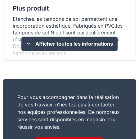
Plus produit
Etanches.les tampons de sol permettent une
incorporation esthétique. Fabriqués en PVC.les
tampons de sol Nicoll sont particulièrement
résistants : 1,5 T de charge et haute tenue UV.
Afficher toutes les informations
Coloris sable ou gris clair pour une parfaite
harmonie avec les sols.
Commentaire
Sur cadre.les tampons sont faciles à installer
Pour vous accompagner dans la réalisation
de vos travaux, n'hésitez pas à contacter
nos équipes professionnelles! De nombreux
services sont disponibles en magasin pour
réussir vos envies.