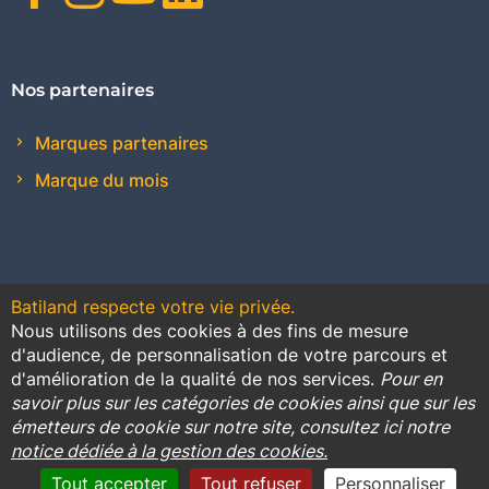
Nos partenaires
Marques partenaires
Marque du mois
Batiland respecte votre vie privée.
Nous utilisons des cookies à des fins de mesure
Contact
Plan du site
Conditions générales de vente
d'audience, de personnalisation de votre parcours et
d'amélioration de la qualité de nos services.
Pour en
Promotions
savoir plus sur les catégories de cookies ainsi que sur les
émetteurs de cookie sur notre site, consultez ici notre
Règlement général sur la protection des données
notice dédiée à la gestion des cookies.
Cookies
Mentions légales
Tout accepter
Tout refuser
Personnaliser